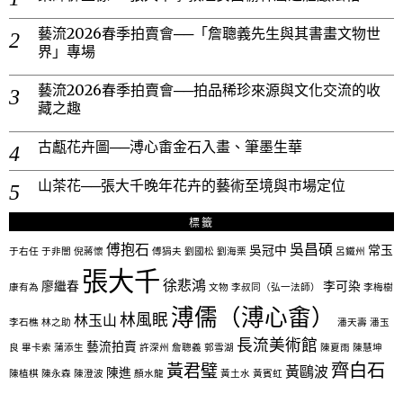
藝流2026春季拍賣會──「詹聰義先生與其書畫文物世
界」專場
藝流2026春季拍賣會──拍品稀珍來源與文化交流的收
藏之趣
古甗花卉圖──溥心畬金石入畫、筆墨生華
山茶花──張大千晚年花卉的藝術至境與市場定位
標籤
傅抱石
吳昌碩
吳冠中
常玉
于右任
于非闇
倪蔣懷
傅狷夫
劉國松
劉海栗
呂鐵州
張大千
徐悲鴻
廖繼春
李可染
康有為
文物
李叔同（弘一法師）
李梅樹
溥儒（溥心畬）
林風眠
林玉山
李石樵
林之助
潘天壽
潘玉
長流美術館
藝流拍賣
良
畢卡索
蒲添生
許深州
詹聰義
郭雪湖
陳夏雨
陳慧坤
齊白石
黃君璧
黃鷗波
陳進
陳植棋
陳永森
陳澄波
顏水龍
黃土水
黃賓虹