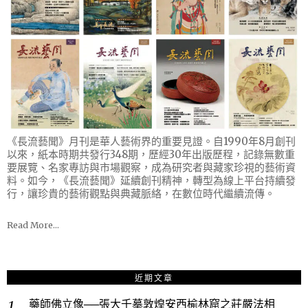
《長流藝聞》月刊是華人藝術界的重要見證。自1990年8月創刊
以來，紙本時期共發行348期，歷經30年出版歷程，記錄無數重
要展覽、名家專訪與市場觀察，成為研究者與藏家珍視的藝術資
料。如今，《長流藝聞》延續創刊精神，轉型為線上平台持續發
行，讓珍貴的藝術觀點與典藏脈絡，在數位時代繼續流傳。
Read More…
近期文章
藥師佛立像──張大千摹敦煌安西榆林窟之莊嚴法相