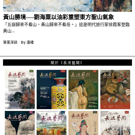
黃山勝境──劉海粟以油彩重塑東方聖山氣象
「五嶽歸來不看山，黃山歸來不看岳。」這是明代旅行家徐霞客登臨
黃山…
筆墨深談
By
潘襎
關於《長流藝聞》