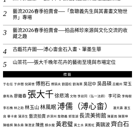
藝流2026春季拍賣會──「詹聰義先生與其書畫文物世
界」專場
藝流2026春季拍賣會──拍品稀珍來源與文化交流的收
藏之趣
古甗花卉圖──溥心畬金石入畫、筆墨生華
山茶花──張大千晚年花卉的藝術至境與市場定位
標籤
傅抱石
吳昌碩
吳冠中
常玉
于右任
于非闇
倪蔣懷
傅狷夫
劉國松
劉海栗
呂鐵州
張大千
徐悲鴻
廖繼春
李可染
康有為
文物
李叔同（弘一法師）
李梅樹
溥儒（溥心畬）
林風眠
林玉山
李石樵
林之助
潘天壽
潘玉
長流美術館
藝流拍賣
良
畢卡索
蒲添生
許深州
詹聰義
郭雪湖
陳夏雨
陳慧坤
齊白石
黃君璧
黃鷗波
陳進
陳植棋
陳永森
陳澄波
顏水龍
黃土水
黃賓虹