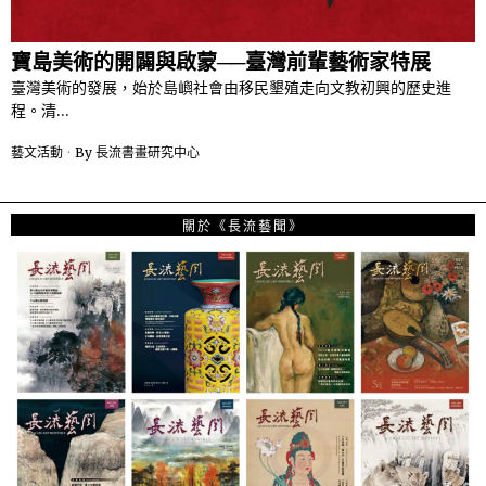
寶島美術的開闢與啟蒙──臺灣前輩藝術家特展
臺灣美術的發展，始於島嶼社會由移民墾殖走向文教初興的歷史進
程。清…
藝文活動
By
長流書畫研究中心
關於《長流藝聞》