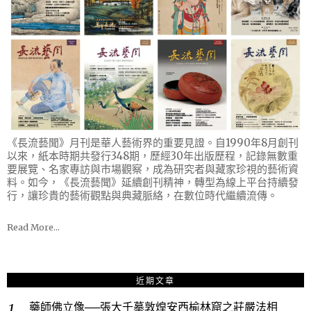
《長流藝聞》月刊是華人藝術界的重要見證。自1990年8月創刊
以來，紙本時期共發行348期，歷經30年出版歷程，記錄無數重
要展覽、名家專訪與市場觀察，成為研究者與藏家珍視的藝術資
料。如今，《長流藝聞》延續創刊精神，轉型為線上平台持續發
行，讓珍貴的藝術觀點與典藏脈絡，在數位時代繼續流傳。
Read More…
近期文章
藥師佛立像──張大千摹敦煌安西榆林窟之莊嚴法相