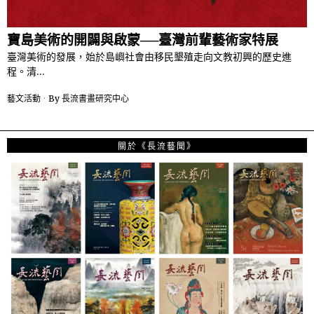
寶島美術的開闢與啟蒙──臺灣前輩藝術家特展
臺灣美術的發展，始於島嶼社會由移民墾殖走向文教初興的歷史進
程。清…
藝文活動
By
長流書畫研究中心
關於《長流藝聞》