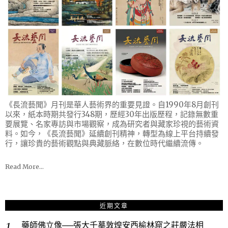
《長流藝聞》月刊是華人藝術界的重要見證。自1990年8月創刊
以來，紙本時期共發行348期，歷經30年出版歷程，記錄無數重
要展覽、名家專訪與市場觀察，成為研究者與藏家珍視的藝術資
料。如今，《長流藝聞》延續創刊精神，轉型為線上平台持續發
行，讓珍貴的藝術觀點與典藏脈絡，在數位時代繼續流傳。
Read More…
近期文章
藥師佛立像──張大千摹敦煌安西榆林窟之莊嚴法相