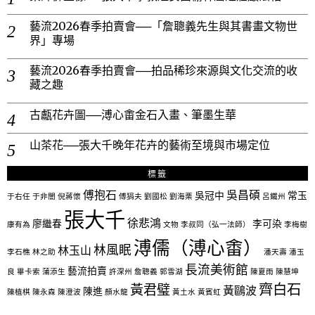
藝流2026春季拍賣會──「詹聰義先生與其書畫文物世
界」專場
藝流2026春季拍賣會──拍品稀珍來源與文化交流的收
藏之趣
古甗花卉圖──溥心畬金石入畫、筆墨生華
山茶花──張大千晚年花卉的藝術至境與市場定位
標籤
傅抱石
吳昌碩
吳冠中
常玉
于右任
于非闇
倪蔣懷
傅狷夫
劉國松
劉海栗
呂鐵州
張大千
徐悲鴻
廖繼春
李可染
康有為
文物
李叔同（弘一法師）
李梅樹
溥儒（溥心畬）
林風眠
林玉山
李石樵
林之助
潘天壽
潘玉
長流美術館
藝流拍賣
良
畢卡索
蒲添生
許深州
詹聰義
郭雪湖
陳夏雨
陳慧坤
齊白石
黃君璧
黃鷗波
陳進
陳植棋
陳永森
陳澄波
顏水龍
黃土水
黃賓虹