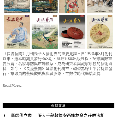
《長流藝聞》月刊是華人藝術界的重要見證。自1990年8月創刊
以來，紙本時期共發行348期，歷經30年出版歷程，記錄無數重
要展覽、名家專訪與市場觀察，成為研究者與藏家珍視的藝術資
料。如今，《長流藝聞》延續創刊精神，轉型為線上平台持續發
行，讓珍貴的藝術觀點與典藏脈絡，在數位時代繼續流傳。
Read More…
近期文章
藥師佛立像──張大千摹敦煌安西榆林窟之莊嚴法相