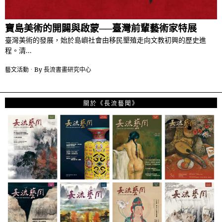
寶島美術的開闢與啟蒙──臺灣前輩藝術家特展
臺灣美術的發展，始於島嶼社會由移民墾殖走向文教初興的歷史進
程。清…
藝文活動
By
長流書畫研究中心
關於《長流藝聞》