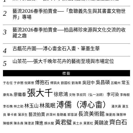
藝流2026春季拍賣會──「詹聰義先生與其書畫文物世
界」專場
藝流2026春季拍賣會──拍品稀珍來源與文化交流的收
藏之趣
古甗花卉圖──溥心畬金石入畫、筆墨生華
山茶花──張大千晚年花卉的藝術至境與市場定位
標籤
傅抱石
吳昌碩
吳冠中
常玉
于右任
于非闇
倪蔣懷
傅狷夫
劉國松
劉海栗
呂鐵州
張大千
徐悲鴻
廖繼春
李可染
康有為
文物
李叔同（弘一法師）
李梅樹
溥儒（溥心畬）
林風眠
林玉山
李石樵
林之助
潘天壽
潘玉
長流美術館
藝流拍賣
良
畢卡索
蒲添生
許深州
詹聰義
郭雪湖
陳夏雨
陳慧坤
齊白石
黃君璧
黃鷗波
陳進
陳植棋
陳永森
陳澄波
顏水龍
黃土水
黃賓虹