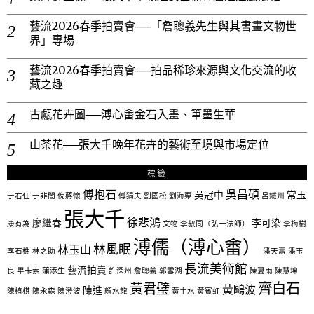
藝流2026春季拍賣會──「詹聰義先生與其書畫文物世
界」專場
藝流2026春季拍賣會──拍品稀珍來源與文化交流的收
藏之趣
古甗花卉圖──溥心畬金石入畫、筆墨生華
山茶花──張大千晚年花卉的藝術至境與市場定位
標籤
傅抱石
吳昌碩
吳冠中
常玉
于右任
于非闇
倪蔣懷
傅狷夫
劉國松
劉海栗
呂鐵州
張大千
徐悲鴻
廖繼春
李可染
康有為
文物
李叔同（弘一法師）
李梅樹
溥儒（溥心畬）
林風眠
林玉山
李石樵
林之助
潘天壽
潘玉
長流美術館
藝流拍賣
良
畢卡索
蒲添生
許深州
詹聰義
郭雪湖
陳夏雨
陳慧坤
齊白石
黃君璧
黃鷗波
陳進
陳植棋
陳永森
陳澄波
顏水龍
黃土水
黃賓虹