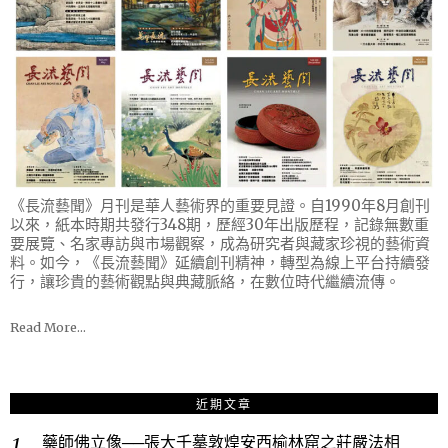
《長流藝聞》月刊是華人藝術界的重要見證。自1990年8月創刊
以來，紙本時期共發行348期，歷經30年出版歷程，記錄無數重
要展覽、名家專訪與市場觀察，成為研究者與藏家珍視的藝術資
料。如今，《長流藝聞》延續創刊精神，轉型為線上平台持續發
行，讓珍貴的藝術觀點與典藏脈絡，在數位時代繼續流傳。
Read More…
近期文章
藥師佛立像──張大千摹敦煌安西榆林窟之莊嚴法相