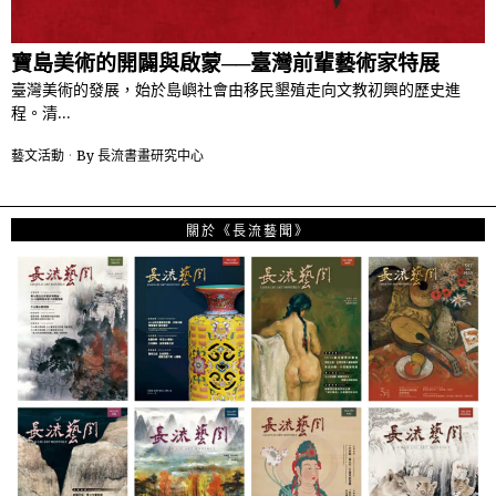
寶島美術的開闢與啟蒙──臺灣前輩藝術家特展
臺灣美術的發展，始於島嶼社會由移民墾殖走向文教初興的歷史進
程。清…
藝文活動
By
長流書畫研究中心
關於《長流藝聞》