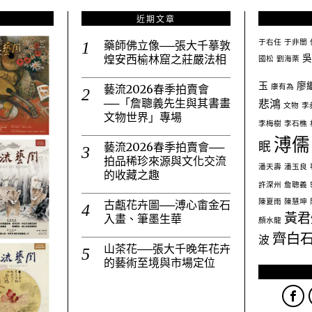
近期文章
于右任
于非闇
藥師佛立像──張大千摹敦
吳
煌安西榆林窟之莊嚴法相
國松
劉海栗
玉
廖
康有為
藝流2026春季拍賣會
悲鴻
──「詹聰義先生與其書畫
文物
李
文物世界」專場
李梅樹
李石樵
溥儒
眠
藝流2026春季拍賣會──
拍品稀珍來源與文化交流
潘天壽
潘玉良
的收藏之趣
許深州
詹聰義
陳夏雨
陳慧坤
古甗花卉圖──溥心畬金石
黃君
入畫、筆墨生華
顏水龍
齊白
波
山茶花──張大千晚年花卉
的藝術至境與市場定位