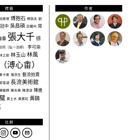
標籤
作者
傅抱石
倪蔣懷
傅狷夫
劉
吳昌碩
冠中
常
呂鐵州
張大千
徐
繼春
李可染
叔同（弘一法師）
林風
林玉山
林之助
（溥心畬）
藝流拍賣
畢卡索
蒲添生
長流美術館
郭雪湖
陳進
陳植棋
陳永森
陳澄波
璧
黃鷗
黃土水
黃賓虹
石
社群