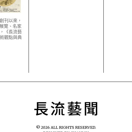
月創刊以來，
要展覽、名家
，《長流藝
術觀點與典
©
2026
ALL RIGHTS RESERVED.