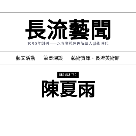
長流藝聞
1990年創刊⸺以專業視角理解華人藝術時代
藝文活動
筆墨深談
藝術寶庫・長流美術館
BROWSE TAG
陳夏雨