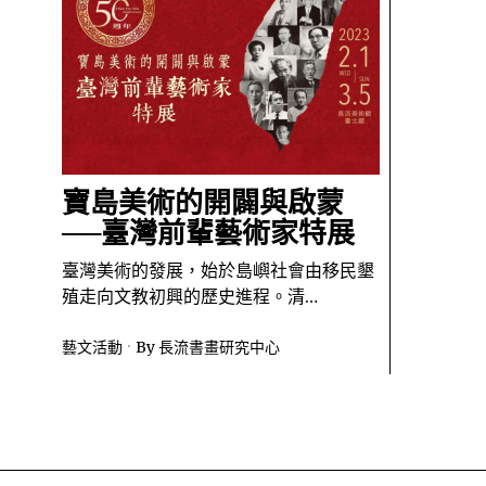
寶島美術的開闢與啟蒙
──臺灣前輩藝術家特展
臺灣美術的發展，始於島嶼社會由移民墾
殖走向文教初興的歷史進程。清…
藝文活動
By
長流書畫研究中心