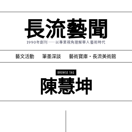
長流藝聞
1990年創刊⸺以專業視角理解華人藝術時代
藝文活動
筆墨深談
藝術寶庫・長流美術館
BROWSE TAG
陳慧坤