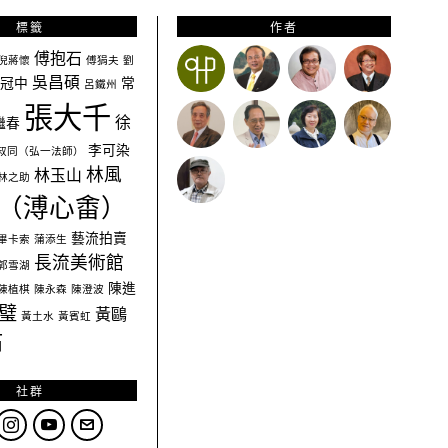
標籤
作者
傅抱石
倪蔣懷
傅狷夫
劉
吳昌碩
冠中
常
呂鐵州
張大千
徐
繼春
李可染
叔同（弘一法師）
林風
林玉山
林之助
（溥心畬）
藝流拍賣
畢卡索
蒲添生
長流美術館
郭雪湖
陳進
陳植棋
陳永森
陳澄波
璧
黃鷗
黃土水
黃賓虹
石
社群