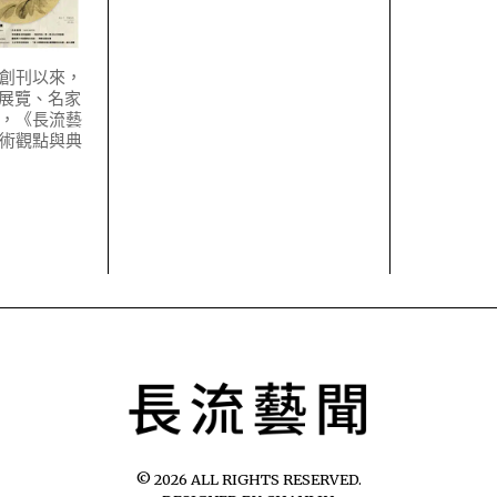
月創刊以來，
要展覽、名家
，《長流藝
術觀點與典
©
2026
ALL RIGHTS RESERVED.