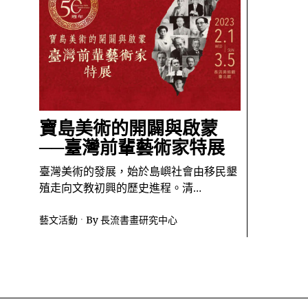
寶島美術的開闢與啟蒙
──臺灣前輩藝術家特展
臺灣美術的發展，始於島嶼社會由移民墾
殖走向文教初興的歷史進程。清…
藝文活動
By
長流書畫研究中心