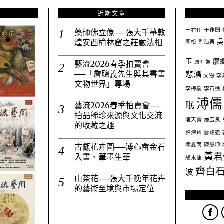
近期文章
于右任
于非闇
藥師佛立像──張大千摹敦
吳
煌安西榆林窟之莊嚴法相
國松
劉海栗
玉
廖
康有為
藝流2026春季拍賣會
悲鴻
──「詹聰義先生與其書畫
文物
李
文物世界」專場
李梅樹
李石樵
溥儒
眠
藝流2026春季拍賣會──
拍品稀珍來源與文化交流
潘天壽
潘玉良
的收藏之趣
許深州
詹聰義
陳夏雨
陳慧坤
古甗花卉圖──溥心畬金石
黃君
入畫、筆墨生華
顏水龍
齊白
波
山茶花──張大千晚年花卉
的藝術至境與市場定位