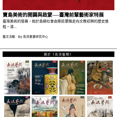
寶島美術的開闢與啟蒙──臺灣前輩藝術家特展
臺灣美術的發展，始於島嶼社會由移民墾殖走向文教初興的歷史進
程。清…
藝文活動
By
長流書畫研究中心
關於《長流藝聞》