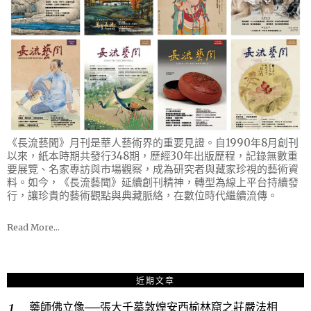
《長流藝聞》月刊是華人藝術界的重要見證。自1990年8月創刊
以來，紙本時期共發行348期，歷經30年出版歷程，記錄無數重
要展覽、名家專訪與市場觀察，成為研究者與藏家珍視的藝術資
料。如今，《長流藝聞》延續創刊精神，轉型為線上平台持續發
行，讓珍貴的藝術觀點與典藏脈絡，在數位時代繼續流傳。
Read More…
近期文章
藥師佛立像──張大千摹敦煌安西榆林窟之莊嚴法相