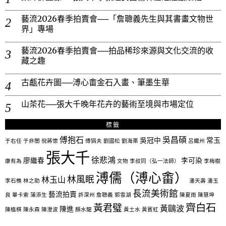
藝流2026春季拍賣會──「詹聰義先生與其書畫文物世
界」專場
藝流2026春季拍賣會──拍品稀珍來源與文化交流的收
藏之趣
古甗花卉圖──溥心畬金石入畫、筆墨生華
山茶花──張大千晚年花卉的藝術至境與市場定位
標籤
傅抱石
吳昌碩
吳冠中
常玉
于右任
于非闇
倪蔣懷
傅狷夫
劉國松
劉海栗
呂鐵州
張大千
徐悲鴻
廖繼春
李可染
康有為
文物
李叔同（弘一法師）
李梅樹
溥儒（溥心畬）
林風眠
林玉山
李石樵
林之助
潘天壽
潘玉
長流美術館
藝流拍賣
良
畢卡索
蒲添生
許深州
詹聰義
郭雪湖
陳夏雨
陳慧坤
齊白石
黃君璧
黃鷗波
陳進
陳植棋
陳永森
陳澄波
顏水龍
黃土水
黃賓虹