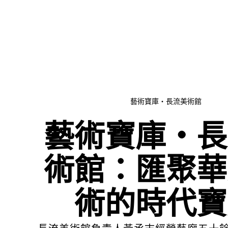
藝術寶庫・長流美術館
藝術寶庫・長
術館：匯聚華
術的時代寶