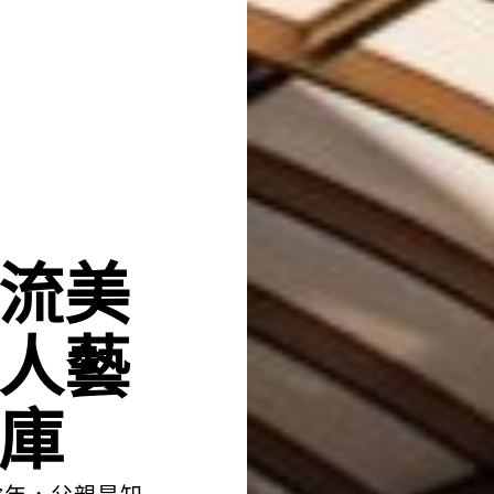
流美
人藝
庫