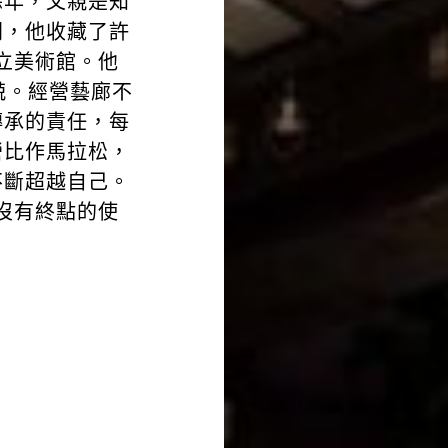
餘年，父親是知
間，他收藏了許
立美術館。他
兢。經營藝廊不
傳承的責任，每
營比作馬拉松，
不斷超越自己。
沒有終點的使