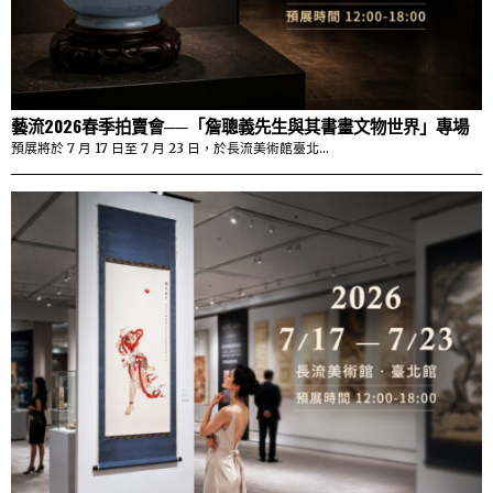
藝流2026春季拍賣會──「詹聰義先生與其書畫文物世界」專場
預展將於 7 月 17 日至 7 月 23 日，於長流美術館臺北…