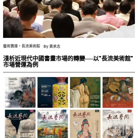
藝術寶庫・長流美術館
By
黃承志
淺析近現代中國書畫市場的轉變──以”長流美術館”
市場營運為例