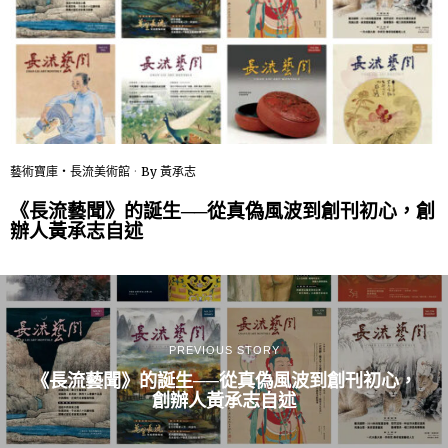
藝術寶庫・長流美術館
By
黃承志
《長流藝聞》的誕生──從真偽風波到創刊初心，創
辦人黃承志自述
PREVIOUS STORY
《長流藝聞》的誕生──從真偽風波到創刊初心，
創辦人黃承志自述