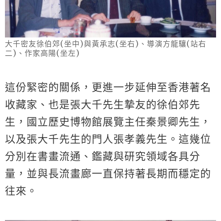
大千密友徐伯郊(坐中)與黃承志(坐右)、導演方龍驤(站右
二)、作家高陽(坐左)
這份緊密的關係，更進一步延伸至香港著名
收藏家、也是張大千先生摯友的徐伯郊先
生，國立歷史博物館展覽主任秦景卿先生，
以及張大千先生的門人張孝義先生。這幾位
分別在書畫流通、鑑藏與研究領域各具分
量，並與長流畫廊一直保持著長期而穩定的
往來。