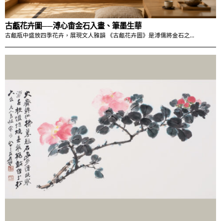
古甗花卉圖──溥心畬金石入畫、筆墨生華
古甗瓶中盛放四季花卉，展現文人雅韻 《古甗花卉圖》是溥儒將金石之…