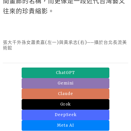
間畫廊的名稱，而更像是一段近代台灣藝文
往來的珍貴縮影。
張大千外孫女蕭柔嘉(左一)與黃承志(右)──攝於台北長流美
術館
ChatGPT
Gemini
Claude
Grok
DeepSeek
Meta AI