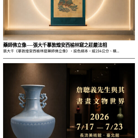
藥師佛立像──張大千摹敦煌安西榆林窟之莊嚴法相
張大千《摹敦煌安西榆林窟藥師佛立像》，設色絹本，縱214公分、橫…