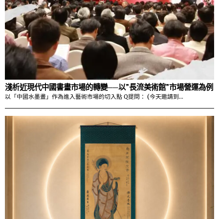
淺析近現代中國書畫市場的轉變──以”長流美術館”市場營運為例
以「中國水墨畫」作為進入藝術市場的切入點 Q提問： (今天邀請到…