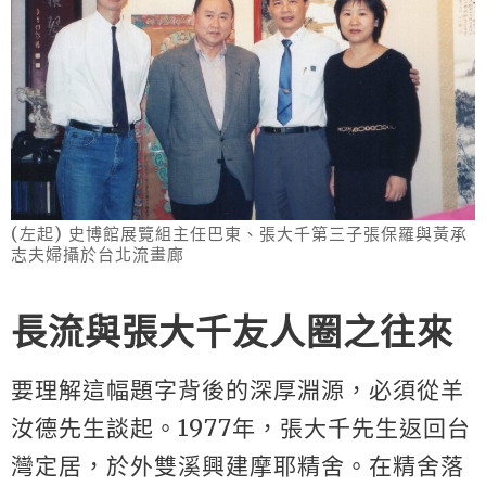
(左起) 史博館展覽組主任巴東、張大千第三子張保羅與黃承
志夫婦攝於台北流畫廊
長流與張大千友人圈之往來
要理解這幅題字背後的深厚淵源，必須從羊
汝德先生談起。1977年，張大千先生返回台
灣定居，於外雙溪興建摩耶精舍。在精舍落