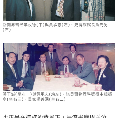
新聞界耆老羊汝德(中)與黃承志(左)、史博館館長黃光男
(右)
蔣干城(坐左一)與黃承志(站左)、諾貝爾物理學獎得主楊振
寧(坐右三)、畫家楊善深(坐右二)
也正是在這樣的背景下，長流畫廊與羊汝