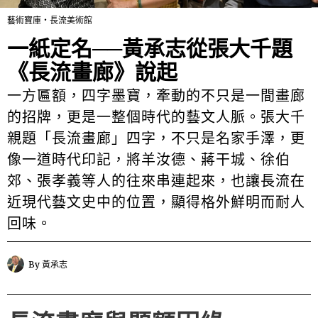
藝術寶庫・長流美術館
一紙定名──黃承志從張大千題
《長流畫廊》說起
一方匾額，四字墨寶，牽動的不只是一間畫廊
的招牌，更是一整個時代的藝文人脈。張大千
親題「長流畫廊」四字，不只是名家手澤，更
像一道時代印記，將羊汝德、蔣干城、徐伯
郊、張孝義等人的往來串連起來，也讓長流在
近現代藝文史中的位置，顯得格外鮮明而耐人
回味。
By
黃承志