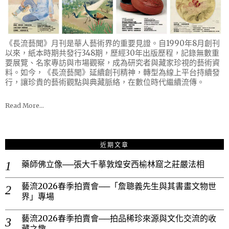
《長流藝聞》月刊是華人藝術界的重要見證。自1990年8月創刊
以來，紙本時期共發行348期，歷經30年出版歷程，記錄無數重
要展覽、名家專訪與市場觀察，成為研究者與藏家珍視的藝術資
料。如今，《長流藝聞》延續創刊精神，轉型為線上平台持續發
行，讓珍貴的藝術觀點與典藏脈絡，在數位時代繼續流傳。
Read More…
近期文章
藥師佛立像──張大千摹敦煌安西榆林窟之莊嚴法相
藝流2026春季拍賣會──「詹聰義先生與其書畫文物世
界」專場
藝流2026春季拍賣會──拍品稀珍來源與文化交流的收
藏之趣