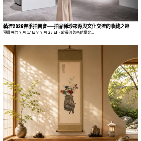
藝流2026春季拍賣會──拍品稀珍來源與文化交流的收藏之趣
預展將於 7 月 17 日至 7 月 23 日，於長流美術館臺北…