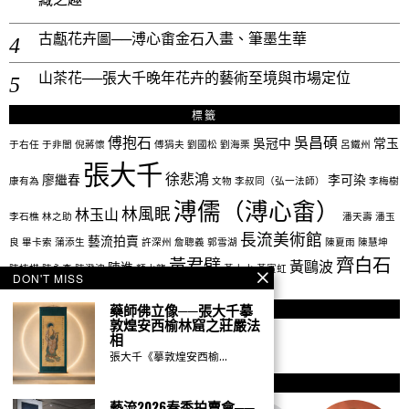
古甗花卉圖──溥心畬金石入畫、筆墨生華
山茶花──張大千晚年花卉的藝術至境與市場定位
標籤
傅抱石
吳昌碩
吳冠中
常玉
于右任
于非闇
倪蔣懷
傅狷夫
劉國松
劉海栗
呂鐵州
張大千
徐悲鴻
廖繼春
李可染
康有為
文物
李叔同（弘一法師）
李梅樹
溥儒（溥心畬）
林風眠
林玉山
李石樵
林之助
潘天壽
潘玉
長流美術館
藝流拍賣
良
畢卡索
蒲添生
許深州
詹聰義
郭雪湖
陳夏雨
陳慧坤
齊白石
黃君璧
黃鷗波
陳進
陳植棋
陳永森
陳澄波
顏水龍
黃土水
黃賓虹
DON'T MISS
藥師佛立像──張大千摹
社群
敦煌安西榆林窟之莊嚴法
相
張大千《摹敦煌安西榆…
作者
藝流2026春季拍賣會──