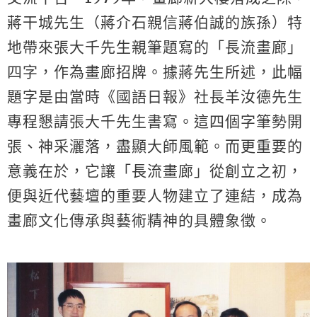
蔣干城先生（蔣介石親信蔣伯誠的族孫）特
地帶來張大千先生親筆題寫的「長流畫廊」
四字，作為畫廊招牌。據蔣先生所述，此幅
題字是由當時《國語日報》社長羊汝德先生
專程懇請張大千先生書寫。這四個字筆勢開
張、神采灑落，盡顯大師風範。而更重要的
意義在於，它讓「長流畫廊」從創立之初，
便與近代藝壇的重要人物建立了連結，成為
畫廊文化傳承與藝術精神的具體象徵。