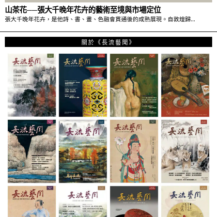
山茶花──張大千晚年花卉的藝術至境與市場定位
張大千晚年花卉，是他詩、書、畫、色融會貫通後的成熟展現。自敦煌歸…
關於《長流藝聞》