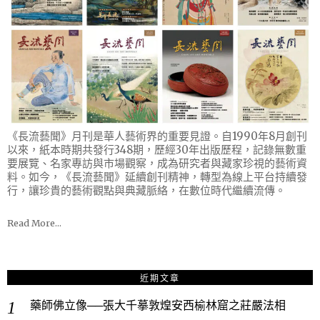
《長流藝聞》月刊是華人藝術界的重要見證。自1990年8月創刊
以來，紙本時期共發行348期，歷經30年出版歷程，記錄無數重
要展覽、名家專訪與市場觀察，成為研究者與藏家珍視的藝術資
料。如今，《長流藝聞》延續創刊精神，轉型為線上平台持續發
行，讓珍貴的藝術觀點與典藏脈絡，在數位時代繼續流傳。
Read More…
近期文章
藥師佛立像──張大千摹敦煌安西榆林窟之莊嚴法相