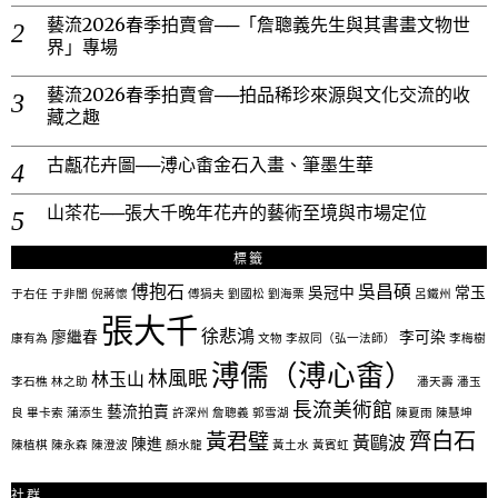
藝流2026春季拍賣會──「詹聰義先生與其書畫文物世
界」專場
藝流2026春季拍賣會──拍品稀珍來源與文化交流的收
藏之趣
古甗花卉圖──溥心畬金石入畫、筆墨生華
山茶花──張大千晚年花卉的藝術至境與市場定位
標籤
傅抱石
吳昌碩
吳冠中
常玉
于右任
于非闇
倪蔣懷
傅狷夫
劉國松
劉海栗
呂鐵州
張大千
徐悲鴻
廖繼春
李可染
康有為
文物
李叔同（弘一法師）
李梅樹
溥儒（溥心畬）
林風眠
林玉山
李石樵
林之助
潘天壽
潘玉
長流美術館
藝流拍賣
良
畢卡索
蒲添生
許深州
詹聰義
郭雪湖
陳夏雨
陳慧坤
齊白石
黃君璧
黃鷗波
陳進
陳植棋
陳永森
陳澄波
顏水龍
黃土水
黃賓虹
社群