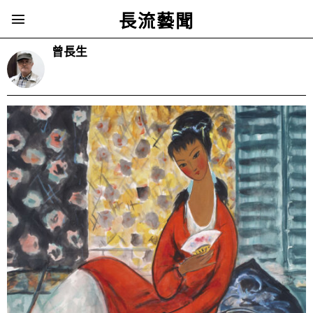
長流藝聞
曾長生