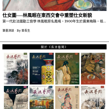
仕女圖──林風眠在東西交會中重塑仕女新貌
第一代赴法國勤工儉學 林風眠原名鳳鳴，1900年生於廣東梅縣，祖…
筆墨深談
By
曾長生
關於《長流藝聞》