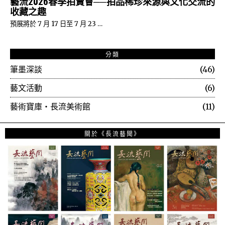
藝流2026春季拍賣會──拍品稀珍來源與文化交流的
收藏之趣
預展將於 7 月 17 日至 7 月 23 …
分類
筆墨深談
46
藝文活動
6
藝術寶庫・長流美術館
11
關於《長流藝聞》