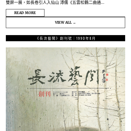
雙屏一展，如長卷引人入仙山 溥儒《五雲松鶴二曲通…
READ MORE
VIEW ALL →
《長流藝聞》創刊號｜1990年8月