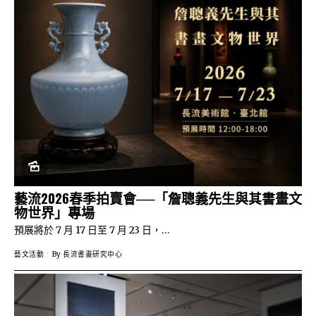
藝流2026春季拍賣會──「詹聰義先生與其書畫文
物世界」專場
預展將於 7 月 17 日至 7 月 23 日，…
藝文活動
By
長流書畫研究中心