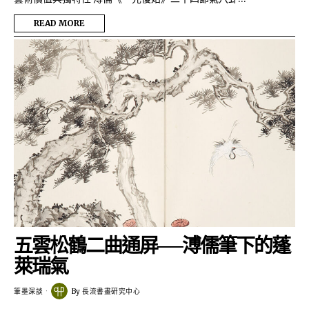
READ MORE
五雲松鶴二曲通屏──溥儒筆下的蓬
萊瑞氣
筆墨深談
By
長流書畫研究中心