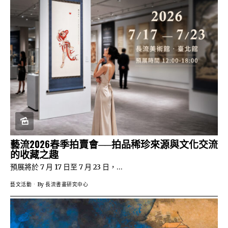
藝流2026春季拍賣會──拍品稀珍來源與文化交流
的收藏之趣
預展將於 7 月 17 日至 7 月 23 日，…
藝文活動
By
長流書畫研究中心