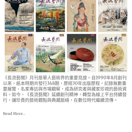
《長流藝聞》月刊是華人藝術界的重要見證。自1990年8月創刊
以來，紙本時期共發行348期，歷經30年出版歷程，記錄無數重
要展覽、名家專訪與市場觀察，成為研究者與藏家珍視的藝術資
料。如今，《長流藝聞》延續創刊精神，轉型為線上平台持續發
行，讓珍貴的藝術觀點與典藏脈絡，在數位時代繼續流傳。
Read More…