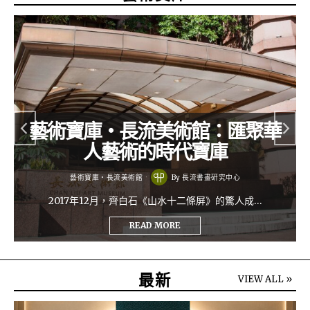
藝術寶庫・長流美術館：匯聚華
人藝術的時代寶庫
藝術寶庫・長流美術館
By
長流書畫研究中心
2017年12月，齊白石《山水十二條屏》的驚人成…
READ MORE
最新
VIEW ALL »