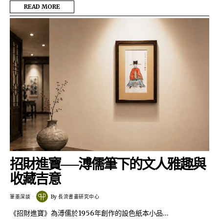
READ MORE
招財進寶──溥儒筆下的文人雅趣與
收藏吉意
筆墨深談
By
長流書畫研究中心
《招財進寶》為溥儒於1956年創作的設色紙本小品…