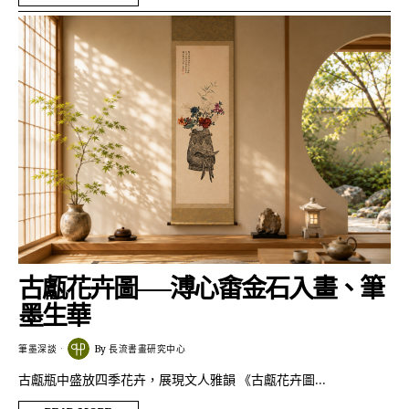
古甗花卉圖──溥心畬金石入畫、筆
墨生華
筆墨深談
By
長流書畫研究中心
古甗瓶中盛放四季花卉，展現文人雅韻 《古甗花卉圖…