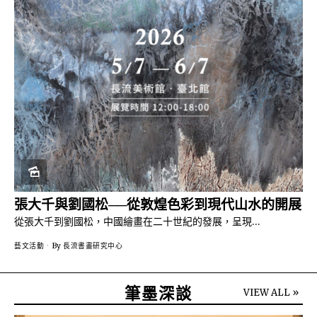
張大千與劉國松──從敦煌色彩到現代山水的開展
從張大千到劉國松，中國繪畫在二十世紀的發展，呈現…
藝文活動
By
長流書畫研究中心
筆墨深談
VIEW ALL »