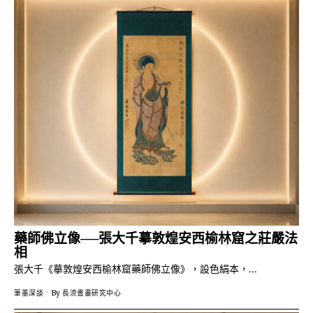
藥師佛立像──張大千摹敦煌安西榆林窟之莊嚴法
相
張大千《摹敦煌安西榆林窟藥師佛立像》，設色絹本，…
筆墨深談
By
長流書畫研究中心