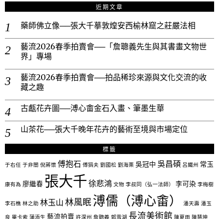
近期文章
藥師佛立像──張大千摹敦煌安西榆林窟之莊嚴法相
藝流2026春季拍賣會──「詹聰義先生與其書畫文物世
界」專場
藝流2026春季拍賣會──拍品稀珍來源與文化交流的收
藏之趣
古甗花卉圖──溥心畬金石入畫、筆墨生華
山茶花──張大千晚年花卉的藝術至境與市場定位
標籤
傅抱石
吳昌碩
吳冠中
常玉
于右任
于非闇
倪蔣懷
傅狷夫
劉國松
劉海栗
呂鐵州
張大千
徐悲鴻
廖繼春
李可染
康有為
文物
李叔同（弘一法師）
李梅樹
溥儒（溥心畬）
林風眠
林玉山
李石樵
林之助
潘天壽
潘玉
長流美術館
藝流拍賣
良
畢卡索
蒲添生
許深州
詹聰義
郭雪湖
陳夏雨
陳慧坤