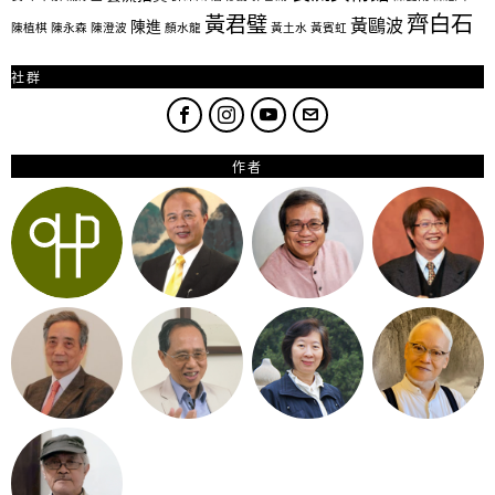
齊白石
黃君璧
黃鷗波
陳進
陳植棋
陳永森
陳澄波
顏水龍
黃土水
黃賓虹
社群
作者