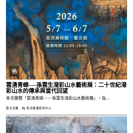
雲湧青嶂──孫雲生潑彩山水藝術展：二十世紀潑
彩山水的傳承與當代回望
本次展覽「雲湧青嶂——孫雲生潑彩山水藝術展」，旨…
藝文活動
By
長流書畫研究中心