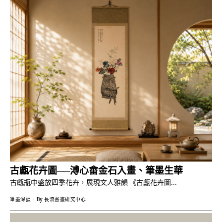
古甗花卉圖──溥心畬金石入畫、筆墨生華
古甗瓶中盛放四季花卉，展現文人雅韻 《古甗花卉圖…
筆墨深談
By
長流書畫研究中心