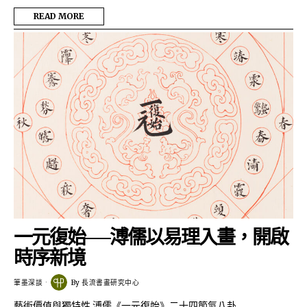
READ MORE
一元復始──溥儒以易理入畫，開啟
時序新境
筆墨深談
By
長流書畫研究中心
藝術價值與獨特性 溥儒《一元復始》二十四節氣八卦…