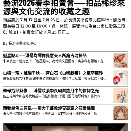
藝流2026春季拍賣會──拍品稀珍來
源與文化交流的收藏之趣
預展將於 7 月 17 日至 7 月 23 日，於長流美術館臺北館舉行。開放時
間為每日 12:00 至 18:00，週一休館；展覽地址為台北市仁愛路二段
63 號 B1。拍賣會訂於 7 月 25 日正…
By
長流書畫研究中心
魁星點斗──溥儒為譚祥曼意夫人所繪吉瑞神品
朱筆凌空，魁光直上 「魁星點斗」為傳統文昌圖像，寓意科名顯達。在…
白猿一現・桃瑞千秋──齊白石《白猴獻壽》之至罕至珍
白猴獻壽的吉祥意涵 畫中白猿懷抱壽桃，開門見山點出「靈猴獻瑞、蟠…
聖母抱耶穌像──溥儒致張學良幽禁歲月中的信仰之光
舊王孫與少帥在時代轉折中的信仰酬贈 溥儒《聖母抱耶穌像》作於19…
西魏坐佛三尊像──張大千摹敦煌莫高窟之莊嚴佛國
張大千《西魏坐佛三尊像》，設色本，縱175公分、橫139公分，為…