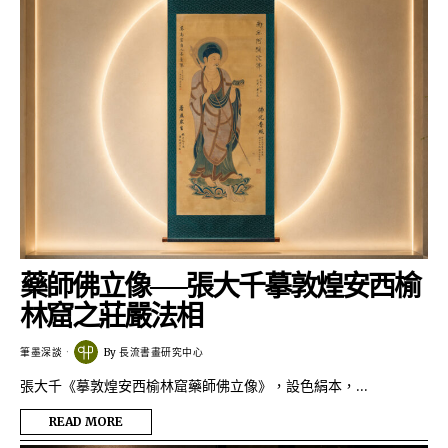
藥師佛立像──張大千摹敦煌安西榆
林窟之莊嚴法相
筆墨深談
By
長流書畫研究中心
張大千《摹敦煌安西榆林窟藥師佛立像》，設色絹本，…
READ MORE