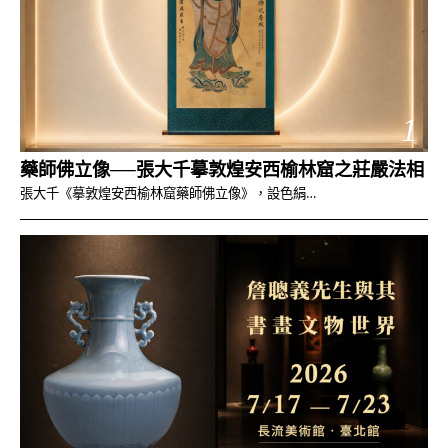
1
藥師佛立像──張大千摹敦煌安西榆林窟之莊嚴法相
張大千《摹敦煌安西榆林窟藥師佛立像》，設色絹…