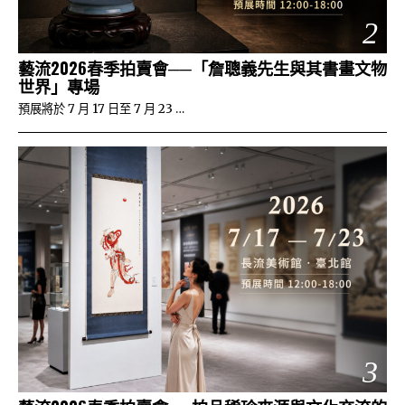
2
藝流2026春季拍賣會──「詹聰義先生與其書畫文物
世界」專場
預展將於 7 月 17 日至 7 月 23 …
3