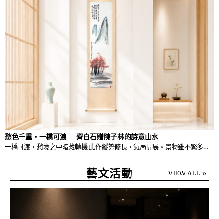
愁色千重・一橋可渡──齊白石贈陳子林的詩意山水
一橋可渡，愁境之中暗藏轉機 此作縱勢修長，氣局開展。景物雖不繁多…
藝文活動
VIEW ALL »