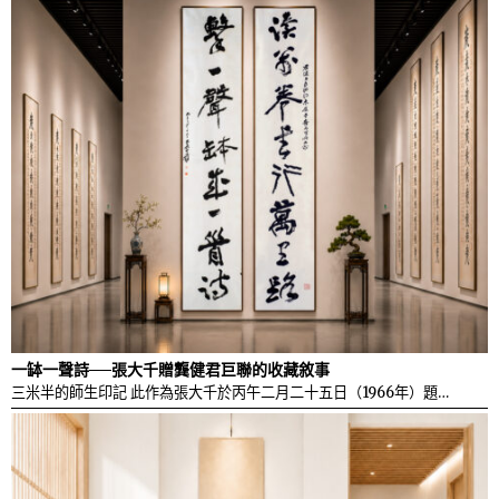
一缽一聲詩──張大千贈龔健君巨聯的收藏敘事
三米半的師生印記 此作為張大千於丙午二月二十五日（1966年）題…