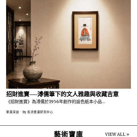
招財進寶──溥儒筆下的文人雅趣與收藏吉意
《招財進寶》為溥儒於1956年創作的設色紙本小品…
筆墨深談
By
長流書畫研究中心
藝術寶庫
VIEW ALL »