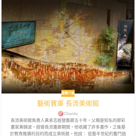
服務介紹
藝術寶庫 長流美術館
Chanliu
長流美術館負責人黃承志經營藝廊五十年，父親是知名的膠彩
畫家黃鷗波。經營長流畫廊期間，他收藏了許多畫作，之後基
於教育推廣的目的而成立美術館。他說： 從藝半世紀的奮鬥過