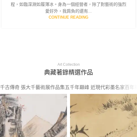
程，如臨深淵如履薄冰。身為一個經營者，除了對藝術的強烈
愛好外，我肩負的還有...
CONTINUE READING
Art Collection
典藏著錄精選作品
千古傳奇 張大千藝術展作品集
五千年巔峰 近現代彩墨名家
百年