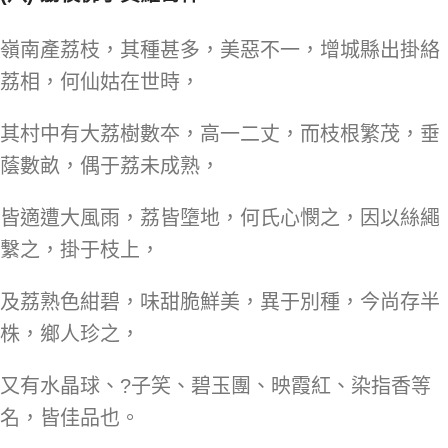
嶺南產荔枝，其種甚多，美惡不一，增城縣出掛絡
荔相，何仙姑在世時，
其村中有大荔樹數夲，高一二丈，而枝根繁茂，垂
蔭數畝，偶于荔未成熟，
皆適遭大風雨，荔皆墮地，何氏心憫之，因以絲繩
繫之，掛于枝上，
及荔熟色紺碧，味甜脆鮮美，異于別種，今尚存半
株，鄉人珍之，
又有水晶球、?子笑、碧玉團、映霞紅、染指香等
名，皆佳品也。