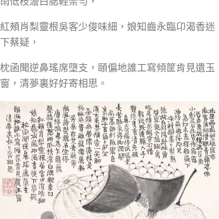
雨低枝澹白腮輕柰勻，
紅頰肖梨靈根吳客少俊味細，娘知齒永臨卬渴香迷
下蔡疑，
枕函聞逆鼻瑤席墮支，頤偏地誰工寫傾筐肯見遺玉
窗，清夢裏好好寄相思。