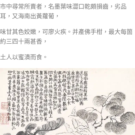
市中尋常所賣者，名墨葉味澀口乾頗損齒，劣品
耳，又海南出黃蘿葡，
味甘其色姣嫩，可廖火疾。并產佛手柑，最大每箇
約三四十兩甚香，
土人以蜜漬而食。