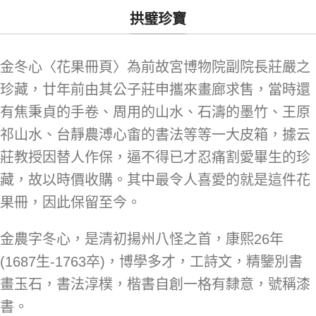
拱璧珍寶
金冬心〈花果冊頁〉為前故宮博物院副院長莊嚴之
珍藏，廿年前由其公子莊申攜來畫廊求售，當時還
有焦秉貞的手卷、周用的山水、石濤的墨竹、王原
祁山水、台靜農溥心畬的書法等等一大皮箱，據云
莊教授因替人作保，逼不得已才忍痛割愛畢生的珍
藏，故以時價收購。其中最令人喜愛的就是這件花
果冊，因此保留至今。
金農字冬心，是清初揚州八怪之首，康熙26年
(1687生-1763卒)，博學多才，工詩文，精鑒別書
畫玉石，書法淳樸，楷書自創一格有隸意，號稱漆
書。