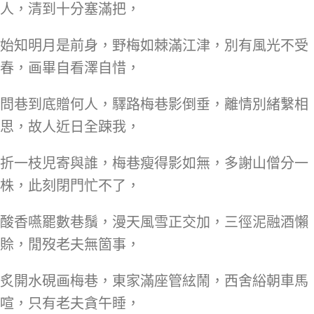
人，清到十分塞滿把，
始知明月是前身，野梅如棘滿江津，別有風光不受
春，画畢自看澤自惜，
問巷到底贈何人，驛路梅巷影倒垂，離情別緒繫相
思，故人近日全踈我，
折一枝児寄與誰，梅巷瘦得影如無，多謝山僧分一
株，此刻閉門忙不了，
酸香嚥罷數巷鬚，漫天風雪正交加，三徑泥融酒懶
賒，閒歿老夫無箇事，
炙開水硯画梅巷，東家滿座管絃鬧，西舍綌朝車馬
喧，只有老夫貪午睡，