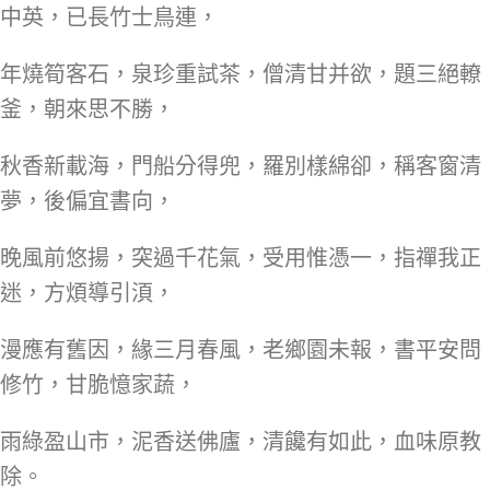
中英，已長竹士鳥連，
年燒筍客石，泉珍重試茶，僧清甘并欲，題三絕轑
釜，朝來思不勝，
秋香新載海，門船分得兜，羅別樣綿卻，稱客窗清
夢，後偏宜書向，
晚風前悠揚，突過千花氣，受用惟憑一，指禪我正
迷，方煩導引湏，
漫應有舊因，緣三月春風，老鄉園未報，書平安問
修竹，甘脆憶家蔬，
雨綠盈山市，泥香送佛廬，清饞有如此，血味原教
除。