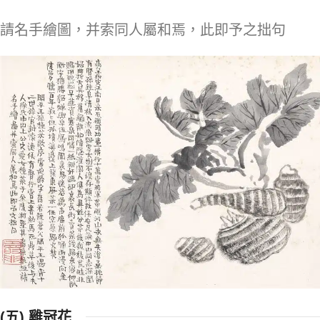
請名手繪圖，并索同人屬和焉，此即予之拙句
(五) 雞冠花