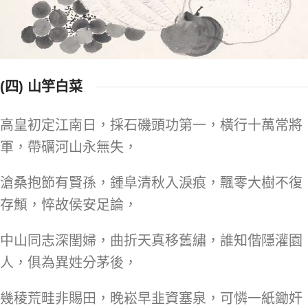
(四) 山竽白菜
高皇初定江南日，採石磯頭功第一，橫行十萬常將
軍，帶礪河山永無失，
滄桑抱節有賢孫，鍾阜清秋入淚痕，飄零大樹不復
存顦，悴故侯安足論，
中山同志深閨婦，曲折天真移舊繡，誰知偕隱灌園
人，俱為異姓分茅後，
幾稜荒畦非賜田，晚崧早韭資塞泉，可憐一紙鋤奸