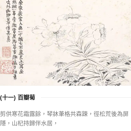
(十一) 百瓣菊
剪供寒花霜露餘，琴牀茟格共森踈，徑松荒後為屏
隱，山杞持歸伴水居，