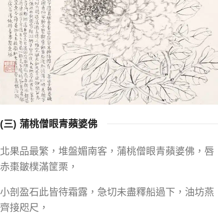
(三) 蒲桃僧眼青蘋婆佛
北果品最繁，堆盤媚南客，蒲桃僧眼青蘋婆佛，唇
赤棗皺樸滿筐栗，
小剖盈石此皆待霜露，急切未盡釋船過下，油坊燕
齊接咫尺，