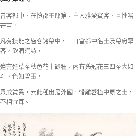
昔客都中，在慎郡王邸第，主人雅愛賓客，且性嗜
書畫，
凡有技能之皆客諸幕中，一日會都中名士及幕府眾
客，飲酒賦詩，
適有進草夲秋色花十餘種，內有鷄冠花三四夲大如
斗，色如碧玉，
眾咸賞異，云此種出是外國，惜難蕃植中原之土，
不相宜耳。