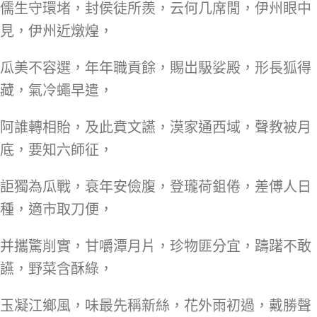
儒生守環堵，封侯徒所羨，云何几席閒，伊州眼中
見，伊州近燉煌，
瓜美不容選，年年職貢餘，賜岀馺娑殿，形長狐得
藏，氣冷蠅早遣，
阿誰轉相貽，及此賁文讌，漠家通西域，聲教被月
底，要知六師征，
詎獨為瓜戰，衰年安儉腹，登瓏荷鉏倦，差傅人日
種，適市取刀便，
并攜驚削實，甘嚼潭月片，珍物匪分宜，躊躇不敢
讌，野菜含酥綠，
玉凝江鄉風，味最先稱新絲，花外雨初過，戴勝聲