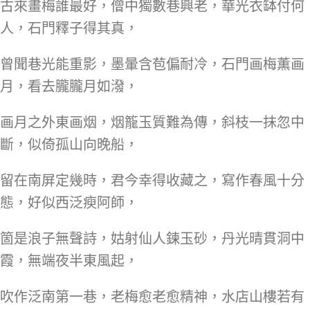
古來畫梅誰最好，僧中獨數巷興老，華光衣缽付何
人，石門釋子得其真，
曾聞巷光能重影，墨暈含苞偏耐冷，石門画梅薫画
月，看去朧朧月如潑，
画月之外東画烟，烟籠玉質難為傳，斜枝一抹忽中
斷，似倚孤山向晚船，
留在南屏定幾時，君今幸得收藏之，寫作春風十分
態，好似西泛瘐阿師，
箇是浪子無聲詩，姑射仙人鍊玉砂，丹光晴貫洞中
霞，無端夜半東風起，
吹作泛南第一巷，老梅愈老愈精神，水店山樓若有