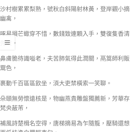
沙村樹累累梨熟，號秋白斜陽射林黃，登岸觀小摘
幽禽，
啄易損芒蠍穿不惜，數錢致連顆入手，雙復隻香清
先破，
鼻膚脆待識嗌老，夫苦肺氣得此潤關，鬲篙師利販
鬻色，
裹動千百區區飲坐，湏大吏禁橫索一笑聊。
朵頤無勞懷遠核是，物幽燕貴雕盤獨薦新，芳華存
梵央蔽芾，
補風詩楚楫名空得，唐梯摘易為乍隨籠，壓騎還想