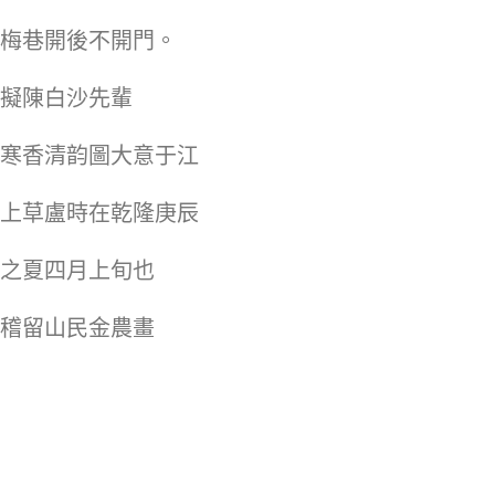
梅巷開後不開門。
擬陳白沙先輩
寒香清韵圖大意于江
上草盧時在乾隆庚辰
之夏四月上旬也
稽留山民金農畫