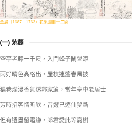
金農（1687－1763）花果圖冊十二開
(一) 紫藤
空亭老藤一千尺，入門蜂子鬧聲添
雨好晴色高格出，屋枝連簷春風披
猖巷爛漫香氣透鄰家簾，當年亭中老居士
芳時招客情昕欣，昔遊己逐仙夢斷
但有遺墨留霜縑，郎君愛此等嘉樹