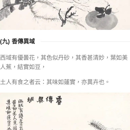
(九) 香傳異域
西域有優曇花，其色似丹砂，其香甚清妙，葉如美
人蕉，結實如豆，
土人有食之者云：其味如蓮實，亦異卉也。