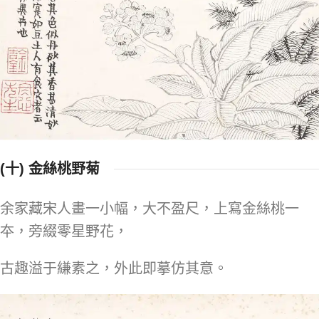
(十) 金絲桃野菊
余家藏宋人畫一小幅，大不盈尺，上寫金絲桃一
夲，旁綴零星野花，
古趣溢于縑素之，外此即摹仿其意。