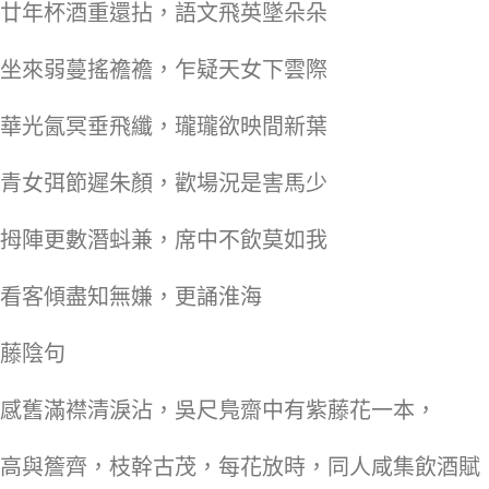
廿年杯酒重還拈，語文飛英墜朵朵
坐來弱蔓搖襜襜，乍疑天女下雲際
華光氤冥垂飛纖，瓏瓏欲映間新葉
青女弭節遲朱顏，歡場況是害馬少
拇陣更數潛蚪兼，席中不飲莫如我
看客傾盡知無嫌，更誦淮海
藤陰句
感舊滿襟清淚沾，吳尺鳬齋中有紫藤花一本，
高與簷齊，枝幹古茂，每花放時，同人咸集飲酒賦