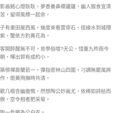
影画銘心燈耿耿，夢香養鼻蝶蘧蘧，幽人服食宜清
苦，留得風標一起余，
子有東田屋西風，幾度來看雲穿石，徑緣水到城隈
紫，蟹依方釣黃花為，
客開醉醒無不可，肯學俗喧?天公，惜重九昨雨今
朝，暉出郭有成約小，
築傍禪扉蘭若一，彈指密林山四圍，刁調無罷風將
作，焜黃飛撫時共清，
歡几榻含幽徹慨，然想陶公妙画尤，依稀如詩枯而
腴，空令相者肥采菊，
取一危願為公白农。