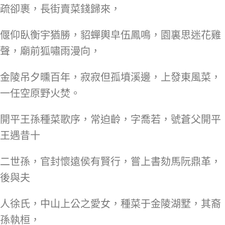
疏卻裹，長街賣菜錢歸來，
偃仰臥衡宇猶勝，貂蟬輿皁伍鳳鳴，園裏思迷花雞
聲，廟前狐嘯雨漫向，
金陵吊夕曛百年，寂寂但孤墳溪邊，上發東風菜，
一任空原野火焚。
開平王孫種菜歌序，常迫齡，字喬若，號蒼父開平
王遇昔十
二世孫，官封懷遠侯有賢行，嘗上書劾馬阮鼎革，
後與夫
人徐氏，中山上公之愛女，種菜于金陵湖墅，其裔
孫執桓，