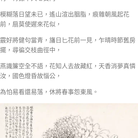
模糊落日望未已，遙山渲出胭脂，痕雜朝風起花
前，扇莫使遲來花似，
霰好將健句當青，旛日匕花前一見，乍晴時節舊房
擺，尋徧交枝曲徑中，
燕識簾空全不語，花知人去故藏紅，天香消夢真憐
汝，國色燈昏故惱公，
為怕易看還易落，休將春事怨東風。