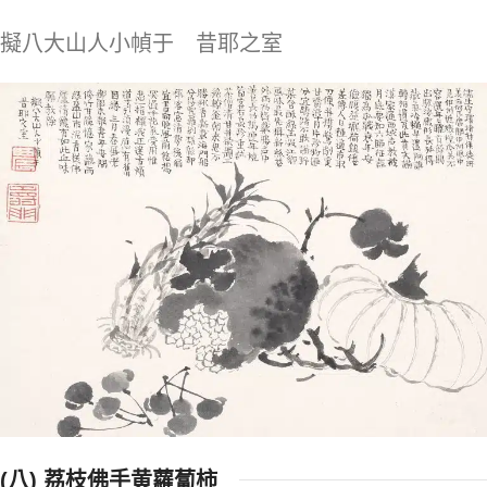
擬八大山人小幀于 昔耶之室
(八) 荔枝佛手黄蘿蔔柿