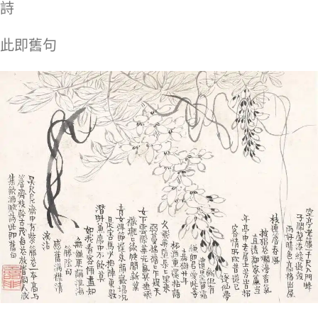
詩
此即舊句