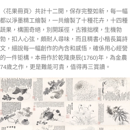
〈花果冊頁〉共計十二開，保存完整如新，每一幅
都以淨墨精工繪製，一共繪製了十種花卉，十四種
蔬果，構圖奇絕，別開蹊徑，古雅拙樸，生機勃
勃，扣人心弦，頗耐人尋味，而且精書小楷長篇詩
文，細說每一幅創作的內含和感悟，確係用心經營
的一件钜構。本冊作於乾隆庚辰(1760)年，為金農
74歲之作，更是難能可貴，值得再三賞讀。