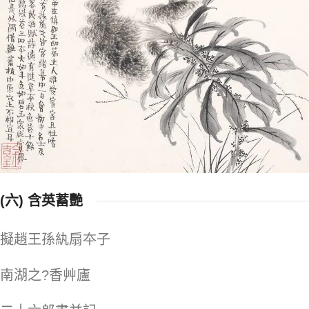
(六) 含英蓄艷
擬趙王孫紈扇夲子
南湖之?香艸廬