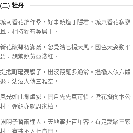
(二) 牡丹
城南看花誰作羣，好事競造丁隱君，城東看花寂寥
耳，相持獨有吳居士，
新花破萼初滿叢，忽覺浩匕揚天風，國色天姿動平
碧，魏紫姚黃亞淺紅，
提攜町疃羨驥子，出沒葭薍多漁翁。過橋人似六鷁
退，沽酒人傳三雅空，
風光如此肯虛擲，開戶先先真可惜，澆花擬向卞公
村，彈絲亦就周家柏，
淵明子皙兩達人，天地寧非百年客，有足愛踏三家
村，有據不入七貴門，