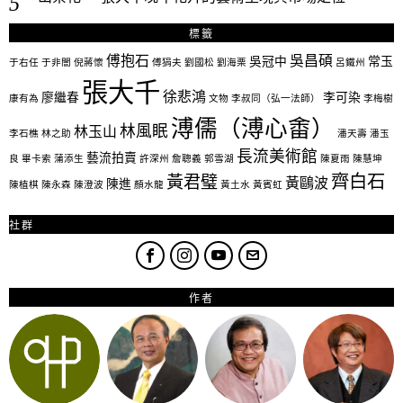
標籤
傅抱石
吳昌碩
吳冠中
常玉
于右任
于非闇
倪蔣懷
傅狷夫
劉國松
劉海栗
呂鐵州
張大千
徐悲鴻
廖繼春
李可染
康有為
文物
李叔同（弘一法師）
李梅樹
溥儒（溥心畬）
林風眠
林玉山
李石樵
林之助
潘天壽
潘玉
長流美術館
藝流拍賣
良
畢卡索
蒲添生
許深州
詹聰義
郭雪湖
陳夏雨
陳慧坤
齊白石
黃君璧
黃鷗波
陳進
陳植棋
陳永森
陳澄波
顏水龍
黃土水
黃賓虹
社群
作者