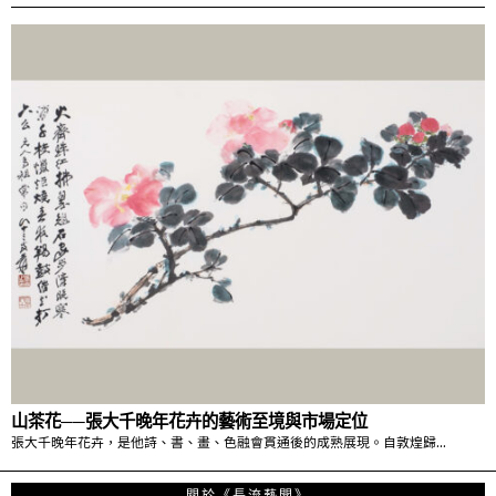
山茶花──張大千晚年花卉的藝術至境與市場定位
張大千晚年花卉，是他詩、書、畫、色融會貫通後的成熟展現。自敦煌歸…
關於《長流藝聞》