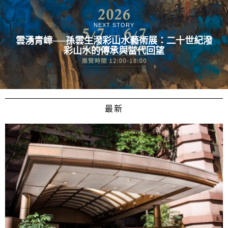
NEXT STORY
雲湧青嶂──孫雲生潑彩山水藝術展：二十世紀潑
彩山水的傳承與當代回望
最新