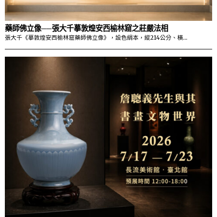
藥師佛立像──張大千摹敦煌安西榆林窟之莊嚴法相
張大千《摹敦煌安西榆林窟藥師佛立像》，設色絹本，縱214公分、橫…