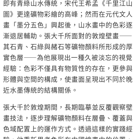
即有青綠山水傳統，宋代王希孟《千里江山
圖》更達礦物彩繪的高峰；然而在元代文人
畫「墨分五色」興起後，山水畫中的色彩逐
漸退居輔助。張大千所面對的敦煌壁畫
⸺
其石青、石綠與赭石等礦物顏料所形成的厚
實色層
⸺
為他展現出一種久被淡忘的視覺
經驗：色彩不僅具有物質性的存在，更參與
形體與空間的構成，使畫面呈現出不同於晚
近水墨傳統的結構關係。
張大千於敦煌期間，長期臨摹並反覆觀察壁
畫技法，逐步理解礦物顏料在層疊、覆蓋與
色域配置上的運作方式。透過這樣的實踐經