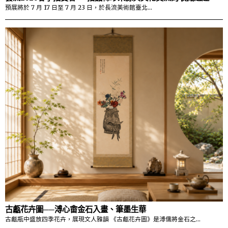
預展將於 7 月 17 日至 7 月 23 日，於長流美術館臺北…
古甗花卉圖──溥心畬金石入畫、筆墨生華
古甗瓶中盛放四季花卉，展現文人雅韻 《古甗花卉圖》是溥儒將金石之…