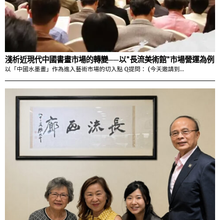
淺析近現代中國書畫市場的轉變──以”長流美術館”市場營運為例
以「中國水墨畫」作為進入藝術市場的切入點 Q提問： (今天邀請到…