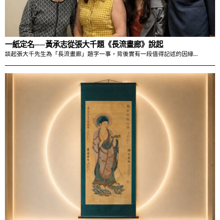
一紙定名──黃承志從張大千題《長流畫廊》說起
談起張大千先生為「長流畫廊」題字一事，背後實有一段值得記述的因緣…