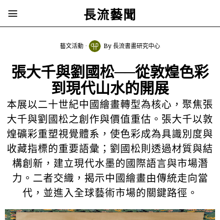
長流藝聞
藝文活動
By
長流書畫研究中心
張大千與劉國松──從敦煌色彩
到現代山水的開展
本展以二十世紀中國繪畫轉型為核心，聚焦張
大千與劉國松之創作與價值重估。張大千以敦
煌礦彩重塑視覺體系，使色彩成為具識別度與
收藏指標的重要語彙；劉國松則透過材質與結
構創新，建立現代水墨的國際語言與市場潛
力。二者交織，揭示中國繪畫由傳統走向當
代，並進入全球藝術市場的關鍵路徑。