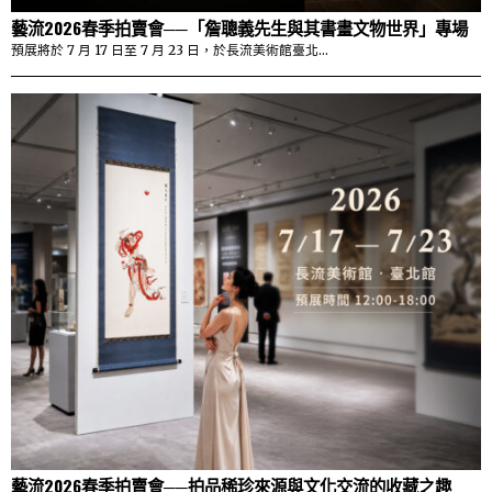
藝流2026春季拍賣會──「詹聰義先生與其書畫文物世界」專場
預展將於 7 月 17 日至 7 月 23 日，於長流美術館臺北…
藝流2026春季拍賣會──拍品稀珍來源與文化交流的收藏之趣