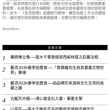
以來，紙本時期共發行348期，歷經30年出版歷程，記錄無數重
要展覽、名家專訪與市場觀察，成為研究者與藏家珍視的藝術資
料。如今，《長流藝聞》延續創刊精神，轉型為線上平台持續發
行，讓珍貴的藝術觀點與典藏脈絡，在數位時代繼續流傳。
Read More…
近期文章
藥師佛立像──張大千摹敦煌安西榆林窟之莊嚴法相
藝流2026春季拍賣會──「詹聰義先生與其書畫文物世
界」專場
藝流2026春季拍賣會──拍品稀珍來源與文化交流的收
藏之趣
古甗花卉圖──溥心畬金石入畫、筆墨生華
山茶花──張大千晚年花卉的藝術至境與市場定位