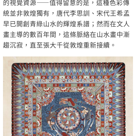
的視覺資源
⸺
值得留意的是，這種色彩傳
統並非敦煌獨有，唐代李思訓、宋代王希孟
早已開創青綠山水的輝煌系譜；然而在文人
畫主導的數百年間，這條脈絡在山水畫中漸
趨沉寂，直至張大千從敦煌重新接續。