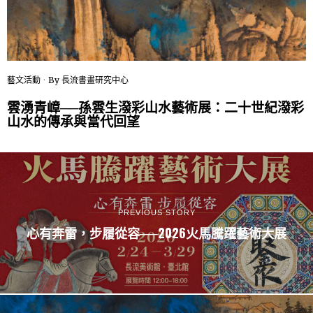
藝文活動
By
長流書畫研究中心
雲湧青嶂──孫雲生潑彩山水藝術展：二十世紀潑彩
山水的傳承與當代回望
PREVIOUS STORY
心有奔雷，步履從容──2026火馬騰躍藝術大展