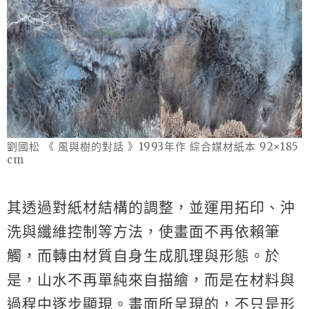
劉國松 《 風與樹的對話 》1993年作 綜合媒材紙本 92×185
cm
其透過對紙材結構的調整，並運用拓印、沖
洗與纖維控制等方法，使畫面不再依賴筆
觸，而轉由材質自身生成肌理與形態。於
是，山水不再單純來自描繪，而是在材料與
過程中逐步顯現。畫面所呈現的，不只是形