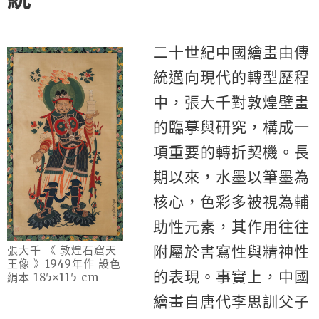
二十世紀中國繪畫由傳
統邁向現代的轉型歷程
中，張大千對敦煌壁畫
的臨摹與研究，構成一
項重要的轉折契機。長
期以來，水墨以筆墨為
核心，色彩多被視為輔
助性元素，其作用往往
附屬於書寫性與精神性
張大千 《 敦煌石窟天
王像 》1949年作 設色
的表現。事實上，中國
絹本 185×115 cm
繪畫自唐代李思訓父子