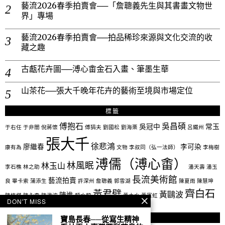
藝流2026春季拍賣會──「詹聰義先生與其書畫文物世
界」專場
藝流2026春季拍賣會──拍品稀珍來源與文化交流的收
藏之趣
古甗花卉圖──溥心畬金石入畫、筆墨生華
山茶花──張大千晚年花卉的藝術至境與市場定位
標籤
傅抱石
吳昌碩
吳冠中
常玉
于右任
于非闇
倪蔣懷
傅狷夫
劉國松
劉海栗
呂鐵州
張大千
徐悲鴻
廖繼春
李可染
康有為
文物
李叔同（弘一法師）
李梅樹
溥儒（溥心畬）
林風眠
林玉山
李石樵
林之助
潘天壽
潘玉
長流美術館
藝流拍賣
良
畢卡索
蒲添生
許深州
詹聰義
郭雪湖
陳夏雨
陳慧坤
齊白石
黃君璧
黃鷗波
陳進
陳植棋
陳永森
陳澄波
顏水龍
黃土水
黃賓虹
DON'T MISS
寶島長春──從寫生精神
社群