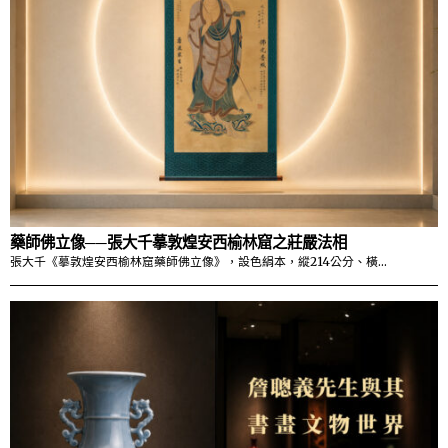
藥師佛立像──張大千摹敦煌安西榆林窟之莊嚴法相
張大千《摹敦煌安西榆林窟藥師佛立像》，設色絹本，縱214公分、橫…