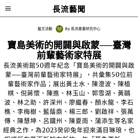
長流藝聞
藝文活動
By
長流書畫研究中心
寶島美術的開闢與啟蒙──臺灣
前輩藝術家特展
長流美術館50週年紀念「寶島美術的開闢與啟
蒙──臺灣前輩藝術家特展」，共彙集50位前
輩藝術家作品；展出黃土水、陳澄波、陳植
棋、倪蔣懷、陳進、林玉山、郭雪湖、黃鷗
波、林之助、許深州、廖繼春、顏水龍、李石
樵、李梅樹、藍蔭鼎、楊三郎、劉啟祥、張萬
傳、陳慧坤、呂鐵州、陳夏雨、蒲添生等名家
經典之作，為2023癸卯兔年迎來滿目琳琅，也