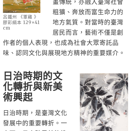
畫傳統，亦融入臺灣社會
粗獷、奔放而富生命力的
呂鐵州 《軍雞 》
地方氣質。對當時的臺灣
膠彩絹本 129×41
cm
居民而言，藝術不僅是創
作者的個人表現，也成為社會大眾寄託品
味、認同文化與展現地方精神的重要媒介。
日治時期的文
化轉折與新美
術興起
日治時期，是臺灣文化
發展中的重要轉折。一