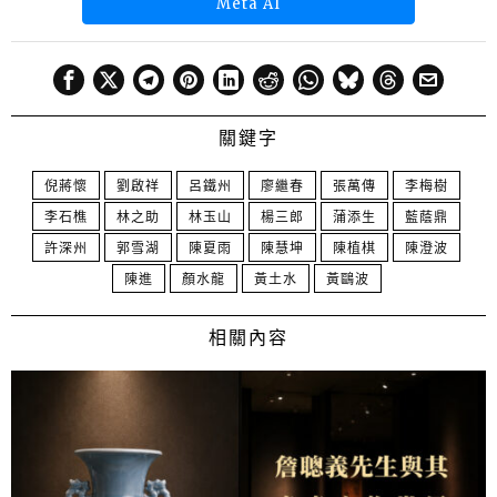
Meta AI
關鍵字
倪蔣懷
劉啟祥
呂鐵州
廖繼春
張萬傳
李梅樹
李石樵
林之助
林玉山
楊三郎
蒲添生
藍蔭鼎
許深州
郭雪湖
陳夏雨
陳慧坤
陳植棋
陳澄波
陳進
顏水龍
黃土水
黃鷗波
相關內容