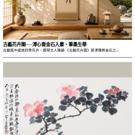
古甗花卉圖──溥心畬金石入畫、筆墨生華
古甗瓶中盛放四季花卉，展現文人雅韻 《古甗花卉圖》是溥儒將金石之…