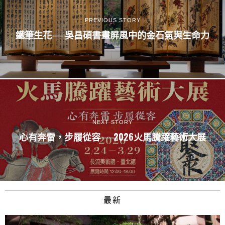
PREVIOUS STORY
鐵筆生花──吳昌碩書畫屏風中的金石氣與生命力
NEXT STORY
心有奔雷，步履從容──2026火馬騰躍藝術大展
最新