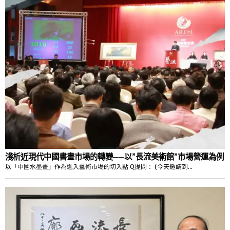
淺析近現代中國書畫市場的轉變──以”長流美術館”市場營運為例
以「中國水墨畫」作為進入藝術市場的切入點 Q提問： (今天邀請到…