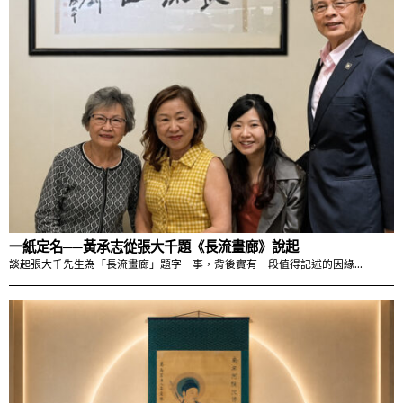
一紙定名──黃承志從張大千題《長流畫廊》說起
談起張大千先生為「長流畫廊」題字一事，背後實有一段值得記述的因緣…