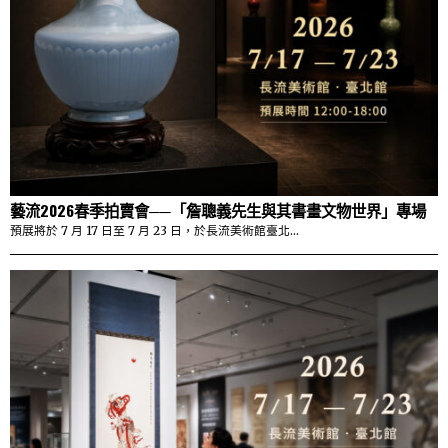
藝流2026春季拍賣會──「詹聰義先生與其書畫文物世界」專場
預展將於 7 月 17 日至 7 月 23 日，於長流美術館臺北…