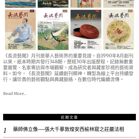
《長流藝聞》月刊是華人藝術界的重要見證。自1990年8月創刊
以來，紙本時期共發行348期，歷經30年出版歷程，記錄無數重
要展覽、名家專訪與市場觀察，成為研究者與藏家珍視的藝術資
料。如今，《長流藝聞》延續創刊精神，轉型為線上平台持續發
行，讓珍貴的藝術觀點與典藏脈絡，在數位時代繼續流傳。
Read More…
近期文章
藥師佛立像──張大千摹敦煌安西榆林窟之莊嚴法相