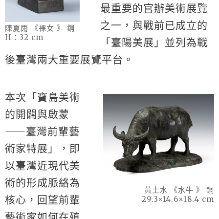
最重要的官辦美術展覽
之一，與戰前已成立的
陳夏雨 《裸女 》 銅
H：32 cm
「臺陽美展」並列為戰
後臺灣兩大重要展覽平台。
本次「寶島美術
的開闢與啟蒙
⸺
臺灣前輩藝
術家特展」，即
以臺灣近現代美
術的形成脈絡為
黃土水 《水牛 》 銅
核心，回望前輩
29.3×14.6×18.4 cm
藝術家如何在殖