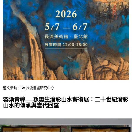
藝文活動
By
長流書畫研究中心
雲湧青嶂──孫雲生潑彩山水藝術展：二十世紀潑彩
山水的傳承與當代回望