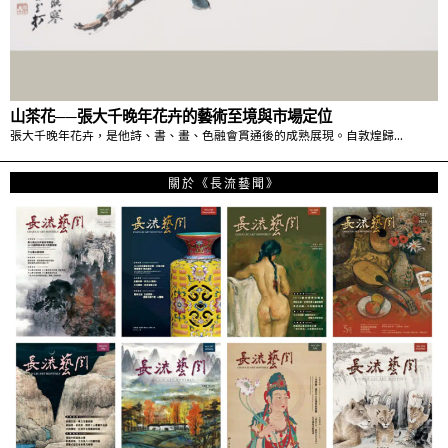
山茶花──張大千晚年花卉的藝術至境與市場定位
張大千晚年花卉，是他詩、書、畫、色融會貫通後的成熟展現。自敦煌歸…
關於《長流藝聞》