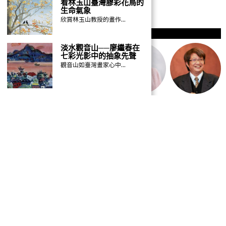
看林玉山臺灣膠彩花鳥的
生命氣象
欣賞林玉山教授的畫作…
作者
淡水觀音山──廖繼春在
七彩光影中的抽象先聲
觀音山如臺灣畫家心中…
GO TO
TOP