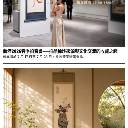
藝流2026春季拍賣會──拍品稀珍來源與文化交流的收藏之趣
預展將於 7 月 17 日至 7 月 23 日，於長流美術館臺北…