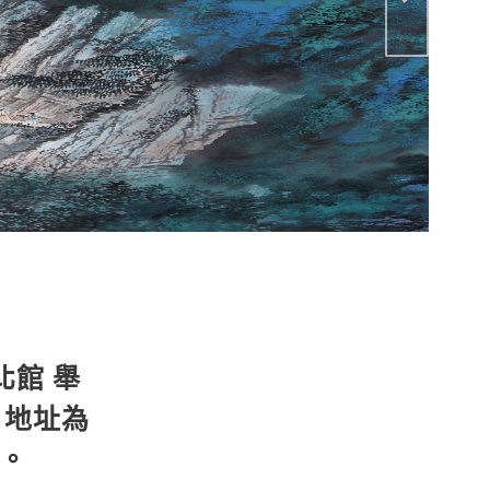
北館 舉
。地址為
觀。