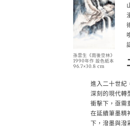
孫雲生《雨後空林》
1990年作 設色紙本
96.7×30.8 cm
進入二十世紀
深刻的現代轉
衝擊下，亟需
在延續筆墨精
下，潑墨與潑