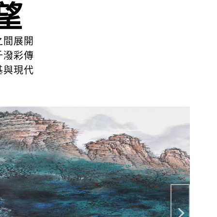
望
之間展開
千潑彩傳
基與現代
。