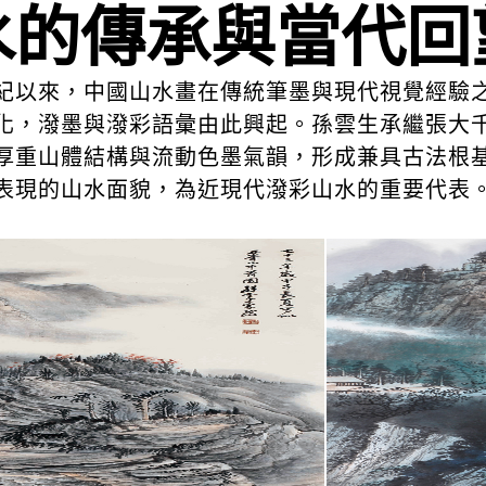
水的傳承與當代回
紀以來，中國山水畫在傳統筆墨與現代視覺經驗
化，潑墨與潑彩語彙由此興起。孫雲生承繼張大
厚重山體結構與流動色墨氣韻，形成兼具古法根
表現的山水面貌，為近現代潑彩山水的重要代表