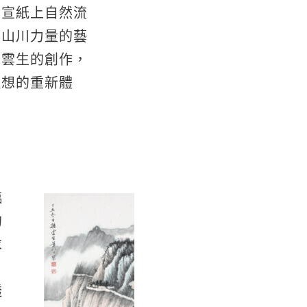
在宣紙上自然流
與山川力量的藝
孫雲生的創作，
理想的重新體
臨
的
求
透