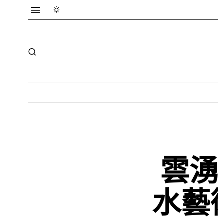
雲湧
水藝