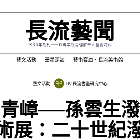
長流藝聞
1990年創刊⸺以專業視角理解華人藝術時代
藝文活動
筆墨深談
藝術寶庫・長流美術館
藝文活動
By
長流書畫研究中心
青嶂──孫雲生
術展：二十世紀