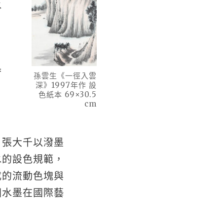
水
具
孫雲生《一徑入雲
深》1997年作 設
色紙本 69×30.5
cm
。張大千以潑墨
水的設色規範，
成的流動色塊與
國水墨在國際藝