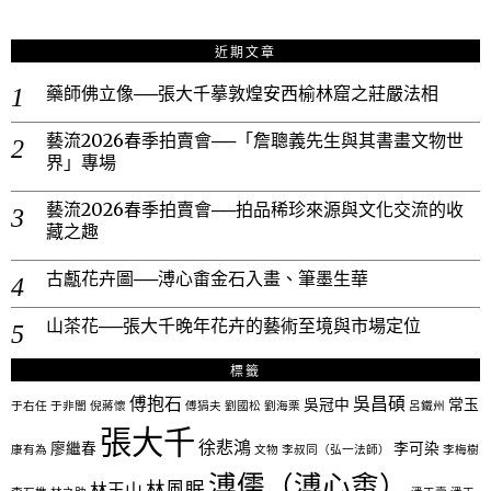
近期文章
藥師佛立像──張大千摹敦煌安西榆林窟之莊嚴法相
藝流2026春季拍賣會──「詹聰義先生與其書畫文物世
界」專場
藝流2026春季拍賣會──拍品稀珍來源與文化交流的收
藏之趣
古甗花卉圖──溥心畬金石入畫、筆墨生華
山茶花──張大千晚年花卉的藝術至境與市場定位
標籤
傅抱石
吳昌碩
吳冠中
常玉
于右任
于非闇
倪蔣懷
傅狷夫
劉國松
劉海栗
呂鐵州
張大千
徐悲鴻
廖繼春
李可染
康有為
文物
李叔同（弘一法師）
李梅樹
溥儒（溥心畬）
林風眠
林玉山
李石樵
林之助
潘天壽
潘玉