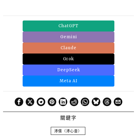
ChatGPT
Gemini
Claude
Grok
DeepSeek
Meta AI
關鍵字
溥儒（溥心畬）