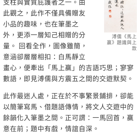
支柱與實質庇護者之一。由
此觀之，此作不僅具備贈友
小品的趣味，也在筆墨之
外，更添一層知己相贈的分
溥儒《馬上
贏》題識與上
量。 回看全作，圖像雖簡，
款
意涵卻層層相扣：白馬靜立
畫心，便牽出「馬上贏」的吉語巧思；寥寥
數語，即見溥儒與方震五之間的交遊默契。
此作最迷人處，正在於不事繁景鋪排，卻能
以簡筆寫馬、借題語傳情，將文人交遊中的
餘韻化入筆墨之間。正可謂：一馬回首，贏
意在前；題中有戲，情誼自深。