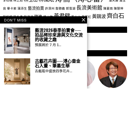
長流美術館
藝流拍賣
良
畢卡索
蒲添生
許深州
詹聰義
郭雪湖
陳夏雨
陳慧坤
齊白石
黃君璧
黃鷗波
陳進
陳植棋
陳永森
陳澄波
顏水龍
黃土水
黃賓虹
DON'T MISS
藝流2026春季拍賣會──
社群
拍品稀珍來源與文化交流
的收藏之趣
預展將於 7 月 1…
作者
古甗花卉圖──溥心畬金
石入畫、筆墨生華
古甗瓶中盛放四季花卉…
GO TO
TOP