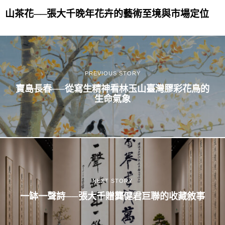
山茶花──張大千晚年花卉的藝術至境與市場定位
PREVIOUS STORY
寶島長春──從寫生精神看林玉山臺灣膠彩花鳥的
生命氣象
NEXT STORY
一缽一聲詩──張大千贈龔健君巨聯的收藏敘事