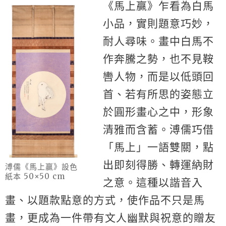
《馬上贏》乍看為白馬
小品，實則題意巧妙，
耐人尋味。畫中白馬不
作奔騰之勢，也不見鞍
轡人物，而是以低頭回
首、若有所思的姿態立
於圓形畫心之中，形象
清雅而含蓄。溥儒巧借
「馬上」一語雙關，點
出即刻得勝、轉運納財
溥儒《馬上贏》設色
紙本 50×50 cm
之意。這種以諧音入
畫、以題款點意的方式，使作品不只是馬
畫，更成為一件帶有文人幽默與祝意的贈友