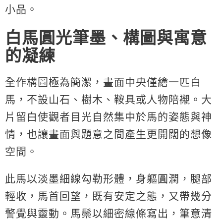
小品。
白馬圓光筆墨、構圖與寓意
的凝練
全作構圖極為簡潔，畫面中央僅繪一匹白
馬，不設山石、樹木、鞍具或人物陪襯。大
片留白使觀者目光自然集中於馬的姿態與神
情，也讓畫面與題意之間產生更開闊的想像
空間。
此馬以淡墨細線勾勒形體，身軀圓潤，腿部
輕收，馬首回望，既有安定之態，又帶幾分
警覺與靈動。馬鬃以細密線條寫出，筆意清