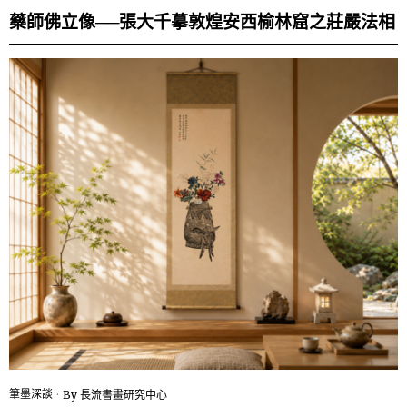
藥師佛立像──張大千摹敦煌安西榆林窟之莊嚴法相
筆墨深談
By
長流書畫研究中心