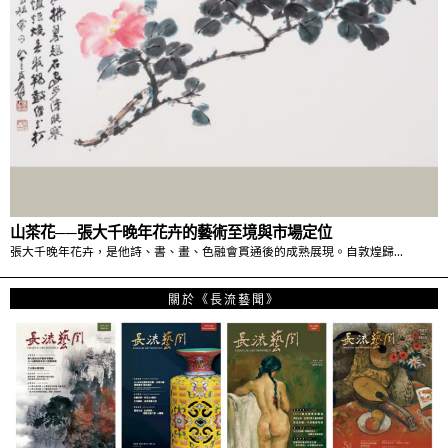
山茶花──張大千晚年花卉的藝術至境與市場定位
張大千晚年花卉，是他詩、書、畫、色融會貫通後的成熟展現。自敦煌歸…
關於《長流藝聞》