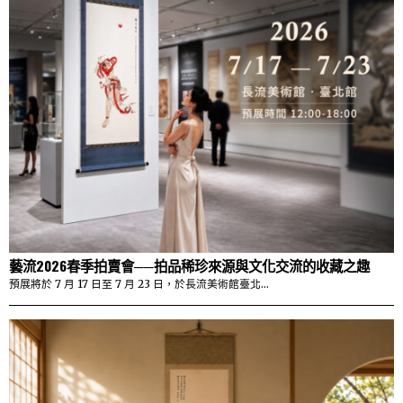
藝流2026春季拍賣會──拍品稀珍來源與文化交流的收藏之趣
預展將於 7 月 17 日至 7 月 23 日，於長流美術館臺北…