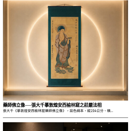
藥師佛立像──張大千摹敦煌安西榆林窟之莊嚴法相
張大千《摹敦煌安西榆林窟藥師佛立像》，設色絹本，縱214公分、橫…