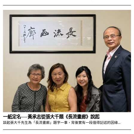
一紙定名──黃承志從張大千題《長流畫廊》說起
談起張大千先生為「長流畫廊」題字一事，背後實有一段值得記述的因緣…