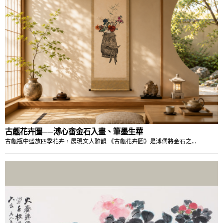
古甗花卉圖──溥心畬金石入畫、筆墨生華
古甗瓶中盛放四季花卉，展現文人雅韻 《古甗花卉圖》是溥儒將金石之…