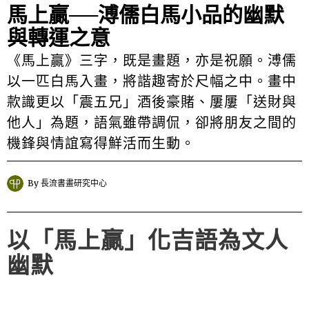
馬上贏──溥儒白馬小品的幽默
與轉運之意
《馬上贏》三字，既是畫題，亦是祝願。溥儒
以一匹白馬入畫，將諧趣寄於尺幅之中。畫中
款識更以「震五兄」酒後豪賭、屢屢「送財與
他人」為題，語氣雖帶調侃，卻將朋友之間的
機鋒與情誼寫得鮮活而生動。
By
長流書畫研究中心
以「馬上贏」化吉語為文人
幽默