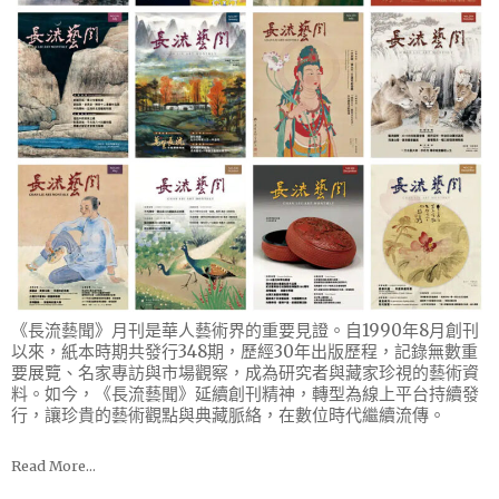
《長流藝聞》月刊是華人藝術界的重要見證。自1990年8月創刊
以來，紙本時期共發行348期，歷經30年出版歷程，記錄無數重
要展覽、名家專訪與市場觀察，成為研究者與藏家珍視的藝術資
料。如今，《長流藝聞》延續創刊精神，轉型為線上平台持續發
行，讓珍貴的藝術觀點與典藏脈絡，在數位時代繼續流傳。
Read More…