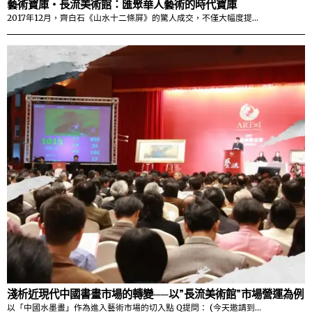
藝術寶庫・長流美術館：匯聚華人藝術的時代寶庫
2017年12月，齊白石《山水十二條屏》的驚人成交，不僅大幅度提…
淺析近現代中國書畫市場的轉變──以”長流美術館”市場營運為例
以「中國水墨畫」作為進入藝術市場的切入點 Q提問： (今天邀請到…