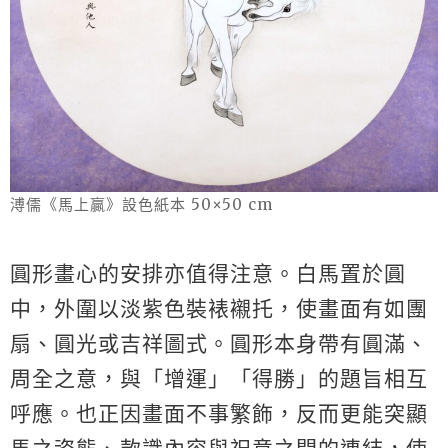
溥儒《馬上贏》設色紙本 50×50 cm
圓形畫心的安排亦值得注意。白馬置於圓
中，外圍以淡紫色裝裱襯托，使畫面有如團
扇、圓光或吉祥圖式。圓形本身帶有圓滿、
周全之意，與「增運」「得勝」的題旨相互
呼應。也正因畫面不事繁飾，反而更能突顯