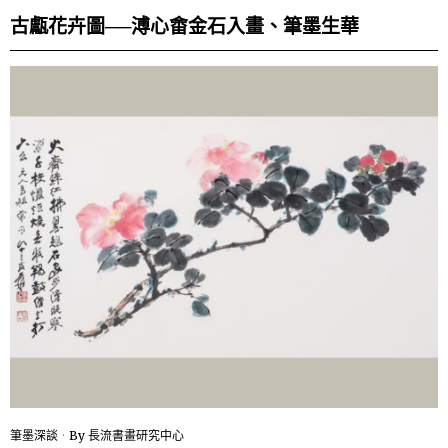
古甗花卉圖──溥心畬金石入畫、筆墨生華
筆墨深談
By
長流書畫研究中心