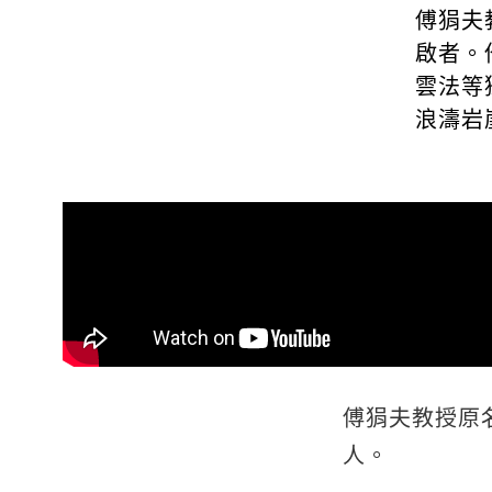
傅狷夫
啟者。
雲法等
浪濤岩
傅狷夫教授原
人。