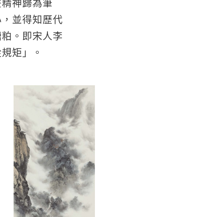
畫精神歸為筆
心，並得知歷代
糟粕。即宋人李
從規矩」。