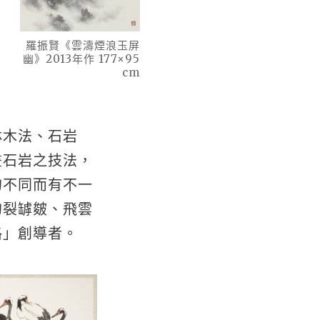
羅振賢《雲濤煙浪玉屏
幽》2013年作 177×95
cm
林木法、石岩
畫石岩之技法，
的不同而有不一
的裂罅皴、飛雲
格」創導者。