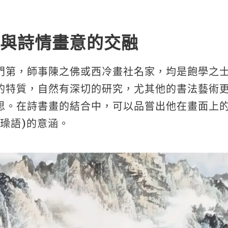
與詩情畫意的交融
門第，師事陳之佛或西冷畫社名家，均是飽學之
的特質，自然有深切的研究，尤其他的書法藝術
思。在詩書畫的結合中，可以品嘗出他在畫面上
璪語)的意涵。