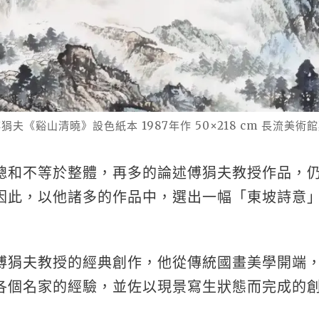
狷夫《谿山清曉》設色紙本 1987年作 50×218 cm 長流美術
總和不等於整體，再多的論述傅狷夫教授作品，
因此，以他諸多的作品中，選出一幅「東坡詩意
傅狷夫教授的經典創作，他從傳統國畫美學開端
各個名家的經驗，並佐以現景寫生狀態而完成的