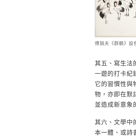
傅狷夫《群鶴》設色紙
其五、寫生法
一遊的打卡紀
它的習慣性與
物，亦即在默
並造成新意象
其六、文學中
本一體、或詩