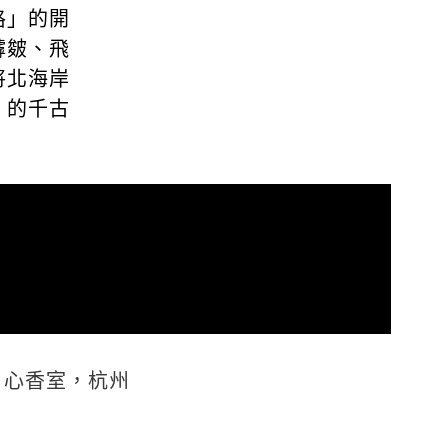
格」的開
罅皴、飛
將北海岸
」的千古
、心香室，杭州