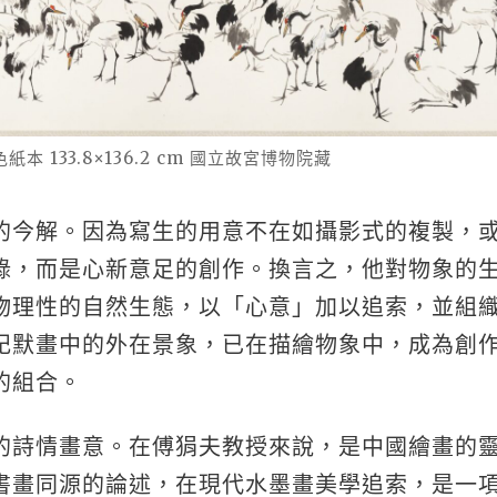
本 133.8×136.2 cm 國立故宮博物院藏
的今解。因為寫生的用意不在如攝影式的複製，
錄，而是心新意足的創作。換言之，他對物象的
物理性的自然生態，以「心意」加以追索，並組
記默畫中的外在景象，已在描繪物象中，成為創
的組合。
的詩情畫意。在傅狷夫教授來說，是中國繪畫的
書畫同源的論述，在現代水墨畫美學追索，是一