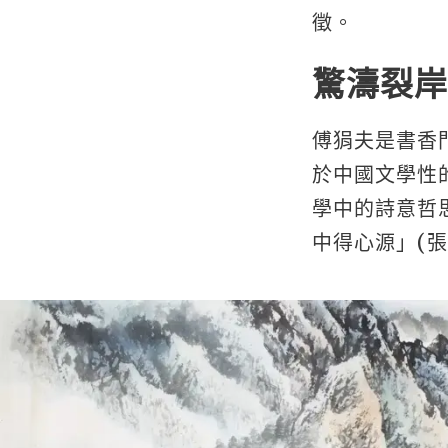
徵。
驚濤裂岸
傅狷夫是書香
於中國文學性
學中的詩意哲
中得心源」(張