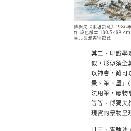
傅狷夫《東坡詩意》1986
作 設色紙本 180.5×89 cm
臺北長流美術館藏
其二、印證學
似，形似須全
以神會，難可
景、筆、墨」
法用筆，應物
等等。傅狷夫
現實的景物呈
其三、實驗法