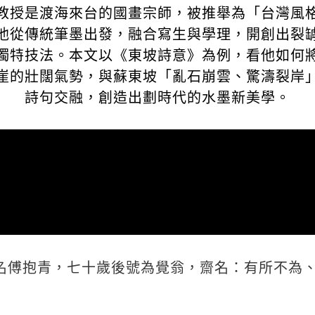
教授是渡海來台的國畫宗師，被推舉為「台灣風
他從傳統筆墨出發，融合寫生與學理，開創出裂
獨特技法。本文以《東坡詩意》為例，看他如何
崖的壯闊氣勢，與蘇東坡「亂石崩雲、驚濤裂岸
詩句交融，創造出劃時代的水墨新美學。
名傅抱青，七十歲後號為覺翁，齋名：有所不為