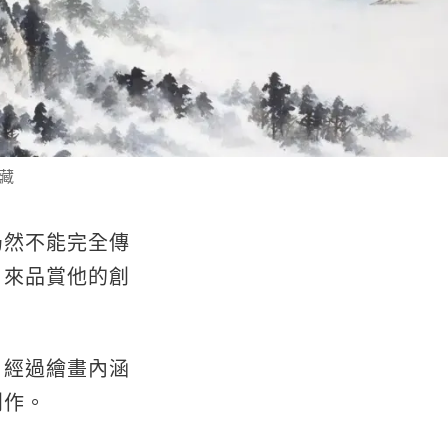
館藏
仍然不能完全傳
」來品賞他的創
，經過繪畫內涵
創作。