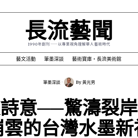
長流藝聞
1990年創刊⸺以專業視角理解華人藝術時代
藝文活動
筆墨深談
藝術寶庫・長流美術館
筆墨深談
By
黃光男
詩意──驚濤裂
崩雲的台灣水墨新