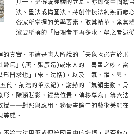
其一、是傳統經驗的立基。亦即從中國繪
法、墨法或構圖法，將創作技法純熟而應
各家所掌握的美學要素，取其精華，棄其
年
澄叟所撰的「悟理者不再多求，學之者還
理的真實。不論是唐人所說的「夫象物必在於形
其骨氣」(唐．張彥遠)或宋人的「書畫之妙，當
以形器求也」(宋．沈括)，以及「氣、韻、思、
(五代．荊浩的筆法紀)，謝赫的「氣韻生動，骨
象形，隨類賦彩，經營位置，傳移摹寫」等六法
教授一一對照與應用，務使畫論中的藝術美能在
現美感。
。不論古法用筆或傳統國畫中的造境，是否能在