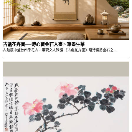
古甗花卉圖──溥心畬金石入畫、筆墨生華
古甗瓶中盛放四季花卉，展現文人雅韻 《古甗花卉圖》是溥儒將金石之…