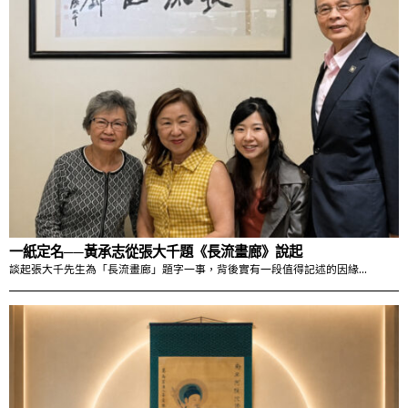
一紙定名──黃承志從張大千題《長流畫廊》說起
談起張大千先生為「長流畫廊」題字一事，背後實有一段值得記述的因緣…