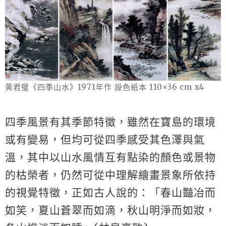
黃君璧《四季山水》1971年作 設色紙本 110×36 cm x4
四季風景有其季節特徵，雖然在寶島的環境
或有變易，但均可從四季感受其色澤與氣
溫，其中以山水風情互有點染的顏色或景物
的枯榮者，仍然可從中理解繪畫景象所依持
的視覺特徵，正如古人說的：「春山豔冶而
如笑，夏山蒼翠而如滴，秋山明淨而如妝，