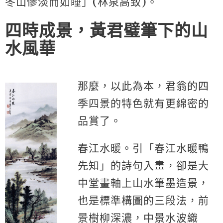
冬山慘淡而如睡」(林泉高致)。
四時成景，黃君璧筆下的山
水風華
那麼，以此為本，君翁的四
季四景的特色就有更綿密的
品賞了。
春江水暖。引「春江水暖鴨
先知」的詩句入畫，卻是大
中堂畫軸上山水筆墨造景，
也是標準構圖的三段法，前
景樹柳深濃，中景水波織