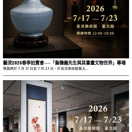
藝流2026春季拍賣會──「詹聰義先生與其書畫文物世界」專場
預展將於 7 月 17 日至 7 月 23 日，於長流美術館臺北…