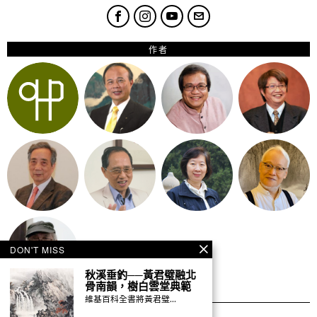
作者
DON'T MISS
秋溪垂釣──黃君璧融北
骨南韻，樹白雲堂典範
維基百科全書將黃君璧…