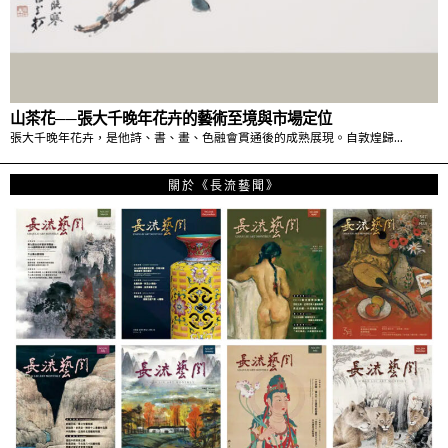
山茶花──張大千晚年花卉的藝術至境與市場定位
張大千晚年花卉，是他詩、書、畫、色融會貫通後的成熟展現。自敦煌歸…
關於《長流藝聞》