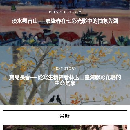
PREVIOUS STORY
淡水觀音山──廖繼春在七彩光影中的抽象先聲
NEXT STORY
寶島長春──從寫生精神看林玉山臺灣膠彩花鳥的
生命氣象
最新