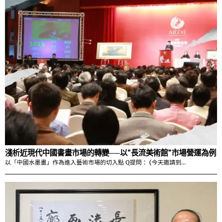
淺析近現代中國書畫市場的轉變──以”長流美術館”市場營運為例
以「中國水墨畫」作為進入藝術市場的切入點 Q提問： (今天邀請到…