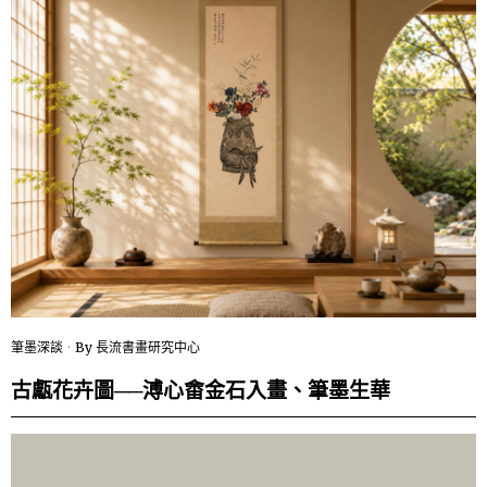
筆墨深談
By
長流書畫研究中心
古甗花卉圖──溥心畬金石入畫、筆墨生華