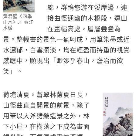
錦，群鴨悠游在溪岸邊，連
黃君璧《四季
接曲徑通幽的木橋段，遠山
山水》之 春江
在畫幅高處，層層疊疊為
水暖
景。整幅畫的景色一氣呵成，用筆染墨或近
水濃郁，白雲潔淡，均在輕盈而持重的視覺
感應中，顯現出「渺渺乎春山，澹冶而欲
笑」。
荷塘清夏。蒼翠林蔭夏日長，
山徑曲直自開景的前景，除了
用筆以大斧劈皴造景之外，林
下小屋，在樹蔭之下成為畫面