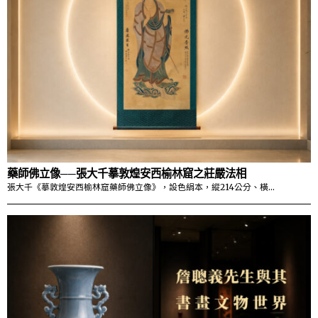
藥師佛立像──張大千摹敦煌安西榆林窟之莊嚴法相
張大千《摹敦煌安西榆林窟藥師佛立像》，設色絹本，縱214公分、橫…