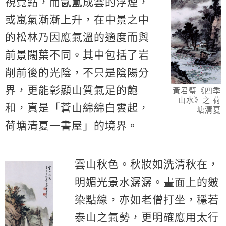
視覺點，而氤氲成雲的浮煙，
或嵐氣漸漸上升，在中景之中
的松林乃因應氣溫的適度而與
前景闊葉不同。其中包括了岩
削前後的光陰，不只是陰陽分
界，更能彰顯山質氣足的飽
黃君璧《四季
山水》之 荷
和，真是「蒼山綿綿白雲起，
塘清夏
荷塘清夏一書屋」的境界。
雲山秋色。秋妝如洗清秋在，
明媚光景水潺潺。畫面上的皴
染點線，亦如老僧打坐，穩若
泰山之氣勢，更明確應用太行