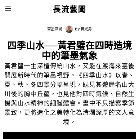
長流藝聞
筆墨深談
By
黃光男
四季山水──黃君璧在四時造境
中的筆墨氣象
黃君璧一生深植傳統山水，又能在渡海來臺後
開展新時代的筆墨視野。《四季山水》以春、
夏、秋、冬四景分幅呈現，既見其遊歷名山大
川後的胸中丘壑，也見他對四時氣候、自然生
機與山水精神的細膩體會。畫中不只描寫季節
景致，更將造化之美轉化為清潤深厚的文人意
境。