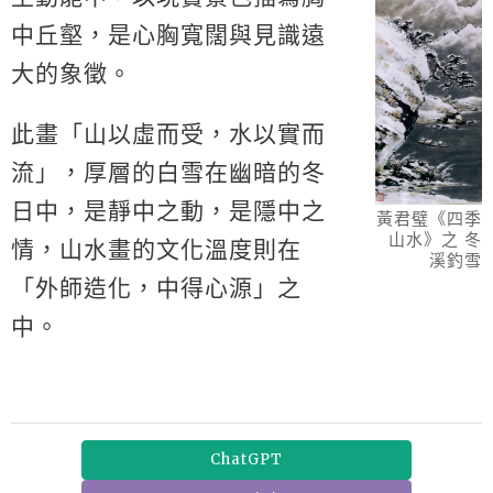
中丘壑，是心胸寬闊與見識遠
大的象徵。
此畫「山以虛而受，水以實而
流」，厚層的白雪在幽暗的冬
日中，是靜中之動，是隱中之
黃君璧《四季
山水》之 冬
情，山水畫的文化溫度則在
溪釣雪
「外師造化，中得心源」之
中。
ChatGPT