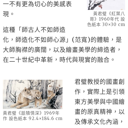
一不有更為切心的美感表
現。
黃君璧《紅葉八
哥》1960年代 設
色紙本 30×30 cm
這種「師古人不如師造
化，師造化不如師心源」(范寬)的體驗，是
大師胸襟的廣闊，以及繪畫美學的締造者，
在二十世紀中革新，時代與現實的融合。
君璧教授的國畫創
作，實際上是引領
東方美學與中國繪
畫的原真精神，以
黃君璧《舐犢情深》1969年
作 設色紙本 92.4×184.6 cm
及傳承文化內涵，