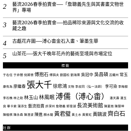
藝流2026春季拍賣會──「詹聰義先生與其書畫文物世
界」專場
藝流2026春季拍賣會──拍品稀珍來源與文化交流的收
藏之趣
古甗花卉圖──溥心畬金石入畫、筆墨生華
山茶花──張大千晚年花卉的藝術至境與市場定位
標籤
傅抱石
吳昌碩
吳冠中
常玉
于右任
于非闇
倪蔣懷
傅狷夫
劉國松
劉海栗
呂鐵州
張大千
徐悲鴻
廖繼春
李可染
康有為
文物
李叔同（弘一法師）
李梅樹
溥儒（溥心畬）
林風眠
林玉山
李石樵
林之助
潘天壽
潘玉
長流美術館
藝流拍賣
良
畢卡索
蒲添生
許深州
詹聰義
郭雪湖
陳夏雨
陳慧坤
齊白石
黃君璧
黃鷗波
陳進
陳植棋
陳永森
陳澄波
顏水龍
黃土水
黃賓虹
社群