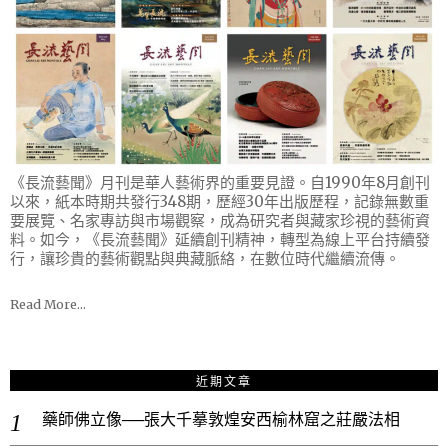
《長流藝聞》月刊是華人藝術界的重要見證。自1990年8月創刊
以來，紙本時期共發行348期，歷經30年出版歷程，記錄無數重
要展覽、名家專訪與市場觀察，成為研究者與藏家珍視的藝術資
料。如今，《長流藝聞》延續創刊精神，轉型為線上平台持續發
行，讓珍貴的藝術觀點與典藏脈絡，在數位時代繼續流傳。
Read More…
近期文章
藥師佛立像──張大千摹敦煌安西榆林窟之莊嚴法相