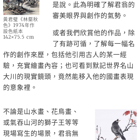
是說。此為明確了解君翁的
審美眼界與創作的氣勢。
黃君璧《林壑秋
色》1974年作
設色紙本
或者我們欣賞他的作品，除
142×75.5 cm
了有跡可循，了解每一幅名
作的創作來歷，包括他引用古人的某一經
驗，充實繪畫內容；也可看到默記世界名山
大川的現實鏡頭，竟然能移入他的國畫表現
的意象裡。
不論是山水畫、花鳥畫、
或氣吞山河的獅子王等等
現場寫生的場景，君翁無