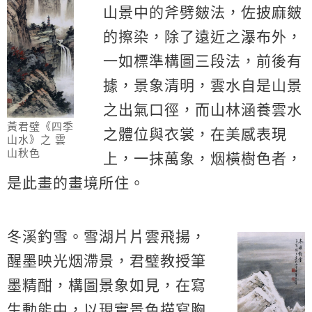
山景中的斧劈皴法，佐披麻皴
的擦染，除了遠近之瀑布外，
一如標準構圖三段法，前後有
據，景象清明，雲水自是山景
之出氣口徑，而山林涵養雲水
黃君璧《四季
之體位與衣裳，在美感表現
山水》之 雲
山秋色
上，一抹萬象，烟橫樹色者，
是此畫的畫境所住。
冬溪釣雪。雪湖片片雲飛揚，
醒墨映光烟滯景，君璧教授筆
墨精酣，構圖景象如見，在寫
生動能中，以現實景色描寫胸