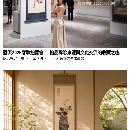
藝流2026春季拍賣會──拍品稀珍來源與文化交流的收藏之趣
預展將於 7 月 17 日至 7 月 23 日，於長流美術館臺北…