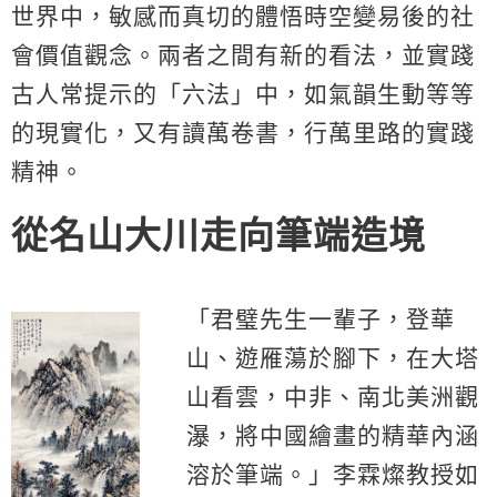
世界中，敏感而真切的體悟時空變易後的社
會價值觀念。兩者之間有新的看法，並實踐
古人常提示的「六法」中，如氣韻生動等等
的現實化，又有讀萬卷書，行萬里路的實踐
精神。
從名山大川走向筆端造境
「君璧先生一輩子，登華
山、遊雁蕩於腳下，在大塔
山看雲，中非、南北美洲觀
瀑，將中國繪畫的精華內涵
溶於筆端。」李霖燦教授如