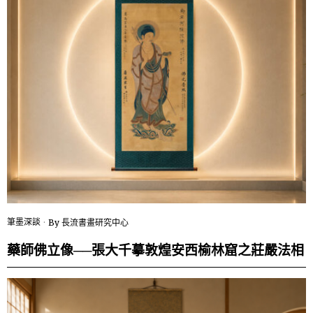
筆墨深談
By
長流書畫研究中心
藥師佛立像──張大千摹敦煌安西榆林窟之莊嚴法相