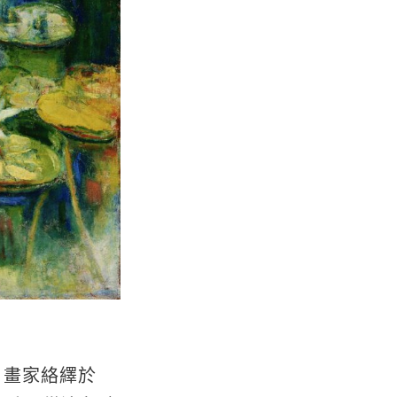
，畫家絡繹於