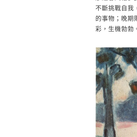
不斷挑戰自我
的事物；晚期
彩，生機勃勃