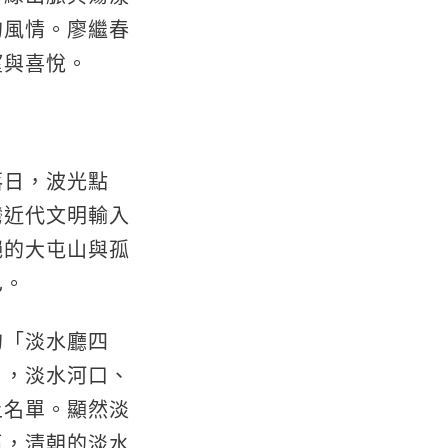
的風情。廖繼春
望與喜悅。
落日，波光點
灣近代文明輸入
絕的大屯山與孤
已。
的「淡水廳四
」，淡水河口、
上名單。顯然淡
區，清朝的淡水