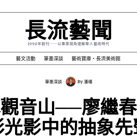
長流藝聞
1990年創刊⸺以專業視角理解華人藝術時代
藝文活動
筆墨深談
藝術寶庫・長流美術館
筆墨深談
By
潘襎
觀音山──廖繼
彩光影中的抽象先