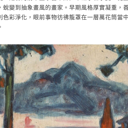
，蛻變到抽象畫風的畫家。早期風格厚實凝重，
則色彩淨化，眼前事物彷彿籠罩在一層萬花筒當
。