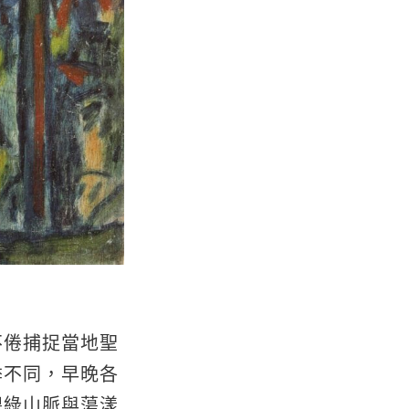
不倦捕捉當地聖
季不同，早晚各
碧綠山脈與蕩漾