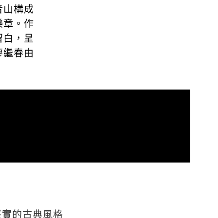
音山構成
樂章。作
留白，呈
廖繼春由
堅實的古典風格