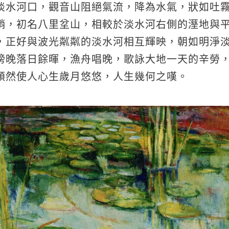
淡水河口，觀音山阻絕氣流，降為水氣，狀如吐
峭，初名八里坌山，相較於淡水河右側的溼地與
，正好與波光粼粼的淡水河相互輝映，朝如明淨
傍晚落日餘暉，漁舟唱晚，歌詠大地一天的辛勞
頓然使人心生歲月悠悠，人生幾何之嘆。