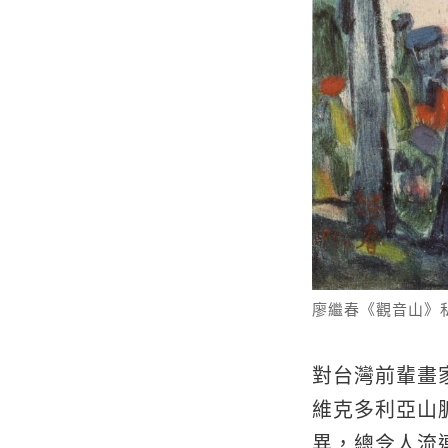
廖繼春《觀音山》
對台灣前輩畫
維克多利亞山
異，總令人流