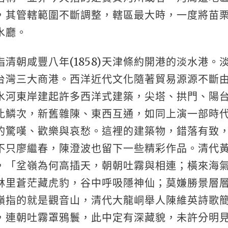
，其管轄範圍不斷調整，轄區最大時，一度將苗
水廳。
清朝咸豐八年(1858)天津條約開港的淡水港。
台灣三大商港。西洋近代文化隨著貿易源源不斷
水河東岸建起許多西洋式建築，尖塔、拱門、陽
比鱗次，新舊雜陳、東西互通，如同上演一部時
的驚嘆、歡樂與哀愁。這裡的建築物，錯落有致
不只廖繼春，陳澄波也留下一些精彩作品。清代
，「坌嶺為何高插天，朝朝吐霧與相連；橫來海
林里蒼茫藏虎豹，谷中呼吸隱神仙；莫嫌勝景層
嶺指的就是觀音山，清代大龍峒舉人陳維英詩歌
，連朝吐霧罩鴉鬟，此中定有深藏貌，未許分明