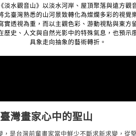
《淡水觀音山》以淡水河岸、屋頂聚落與遠方觀
將北臺灣熟悉的山河景致轉化為燦爛多彩的視覺
寫實透視為重，而以主觀色彩、游動視點與東方
在歷史、人文與自然光影中的特殊氣息，也預示
具象走向抽象的藝術轉折。
臺灣畫家心中的聖山
變，是台灣前輩畫家當中鮮少不斷求新求變，從