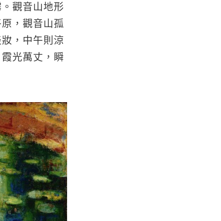
霧。觀音山地形
平原，觀音山孤
淡妝，中午則涼
，霞光萬丈，瞬