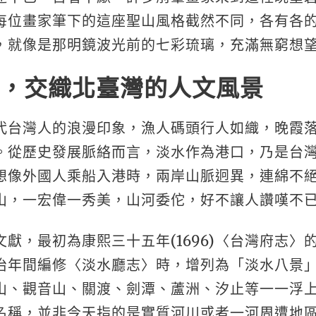
每位畫家筆下的這座聖山風格截然不同，各有各
，就像是那明鏡波光前的七彩琉璃，充滿無窮想
，交織北臺灣的人文風景
代台灣人的浪漫印象，漁人碼頭行人如織，晚霞
。從歷史發展脈絡而言，淡水作為港口，乃是台
想像外國人乘船入港時，兩岸山脈迥異，連綿不
山，一宏偉一秀美，山河委佗，好不讓人讚嘆不
獻，最初為康熙三十五年(1696)〈台灣府志〉
治年間編修〈淡水廳志〉時，增列為「淡水八景
山、觀音山、關渡、劍潭、蘆洲、汐止等一一浮
名稱，並非今天指的是實質河川或者一河周遭地