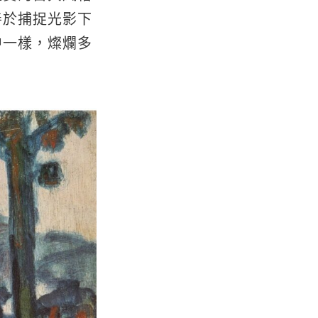
善於捕捉光影下
中一樣，燦爛多