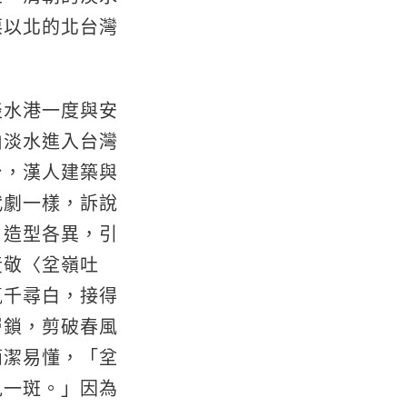
栗以北的北台灣
淡水港一度與安
由淡水進入台灣
台，漢人建築與
代劇一樣，訴說
，造型各異，引
黃敬〈坌嶺吐
氣千尋白，接得
層鎖，剪破春風
簡潔易懂，「坌
見一斑。」因為