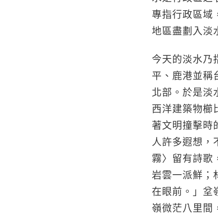
專指行政區域
地區盡劃入淡
今天的淡水乃指
平、鹿港並稱
北部。於是淡
西洋建築物櫛
著文明撞擊時
人許多遐想，
霧〉留有詩歌
岩雲一派鮮；
在眼前。」坌
嶺微茫八里間