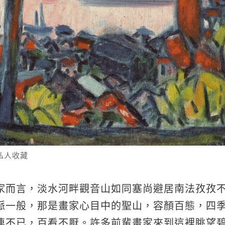
私人收藏
家而言，淡水河畔觀音山如同塞尚避居南法孜孜
脈一般，那是畫家心目中的聖山，容顏百態，四
連不已，百看不厭。許多前輩畫家來到這裡眺望