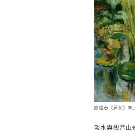
廖繼春《蓮花》臺
淡水與觀音山