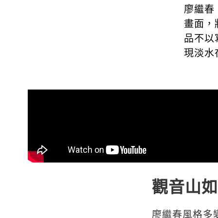
廖繼春
畫面，
品不以
現淡水
觀音山如
廖繼春風格多