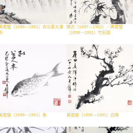
黃君璧（1898－1991）衣瓜索大瀑
陳方（1897－1962）／黃君璧
布
（1898－1991）竹石圖
黃君璧（1898－1991）魚
黃君璧（1898－1991）白梅