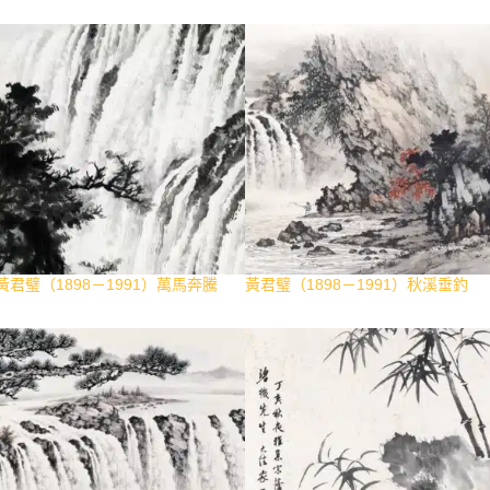
黃君璧（1898－1991）萬馬奔騰
黃君璧（1898－1991）秋溪垂釣