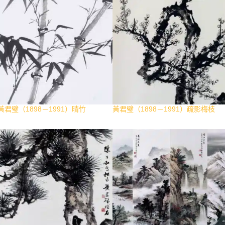
黃君璧（1898－1991）晴竹
黃君璧（1898－1991）疏影梅枝