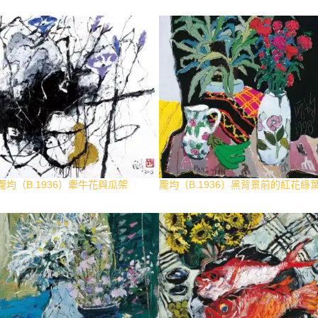
龎均（B.1936）牽牛花與瓜架
龎均（B.1936）黑背景前的紅花綠