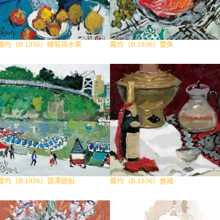
龎均（B.1936）線菊與水果
龎均（B.1936）雙魚
龎均（B.1936）碧潭遊船
龎均（B.1936）進補