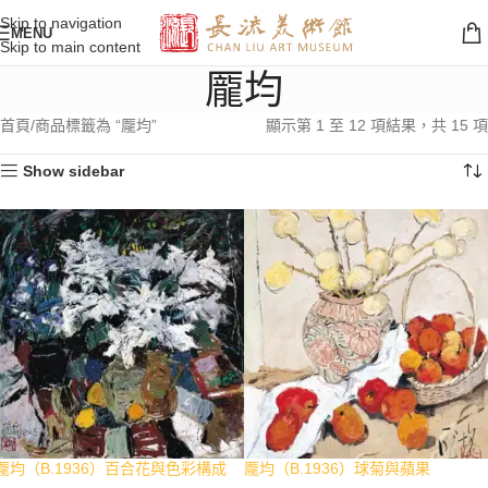
Skip to navigation
MENU
Skip to main content
龎均
首頁
商品標籤為 “龎均”
顯示第 1 至 12 項結果，共 15 項
Show sidebar
龎均（B.1936）百合花與色彩構成
龎均（B.1936）球菊與蘋果