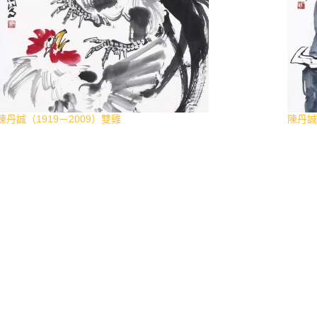
陳丹誠（1919－2009）雙雞
陳丹誠