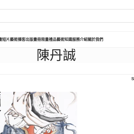
畫短片
藝術播客
出版畫冊
限量禮品
藝術知識
服務介紹
關於我們
陳丹誠