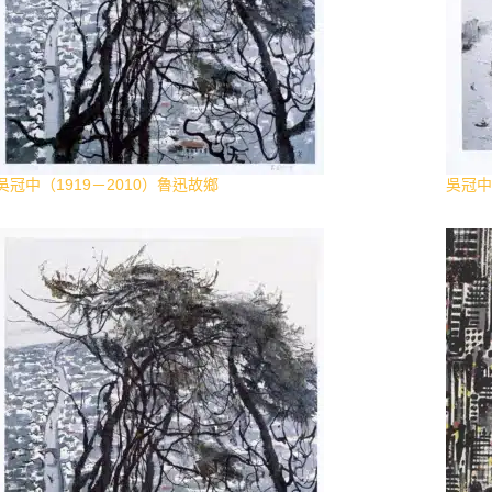
吳冠中（1919－2010）魯迅故鄉
吳冠中