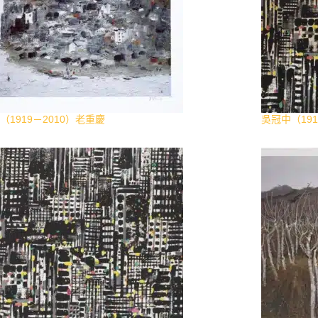
（1919－2010）老重慶
吳冠中（191