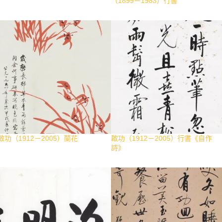
（1899－1983）行書
啟功（1912－2005）蘭花
啟功（1912－2005）行書《自作
詩》