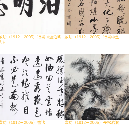
啟功（1912－2005）行書《澹泊明
啟功（1912－2005）行書中堂
志》
啟功（1912－2005）書法
啟功（1912－2005）長松岩澗