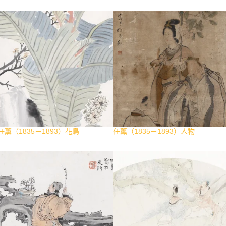
任薰（1835－1893）花鳥
任薰（1835－1893）人物