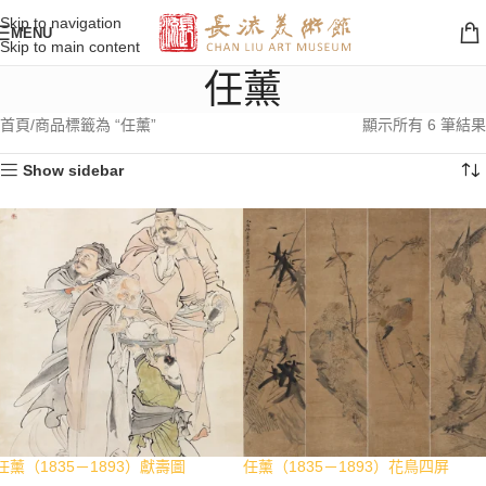
Skip to navigation
MENU
Skip to main content
任薰
首頁
商品標籤為 “任薰”
顯示所有 6 筆結果
Show sidebar
任薰（1835－1893）獻壽圖
任薰（1835－1893）花鳥四屏