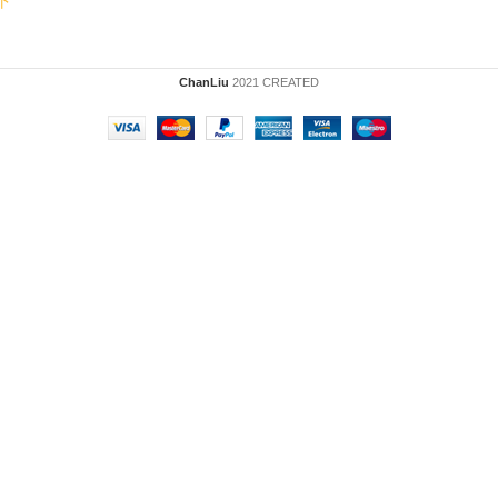
下
ChanLiu
2021 CREATED