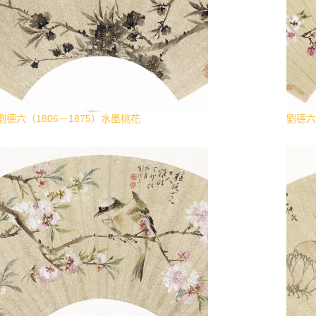
劉德六（1806－1875）水墨桃花
劉德六