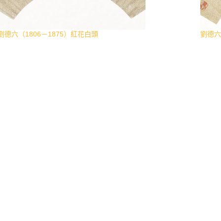
劉德六（1806－1875）紅花白頭
劉德六