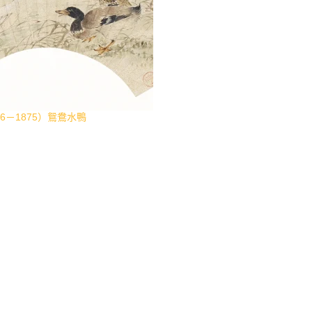
6－1875）鴛鴦水鴨