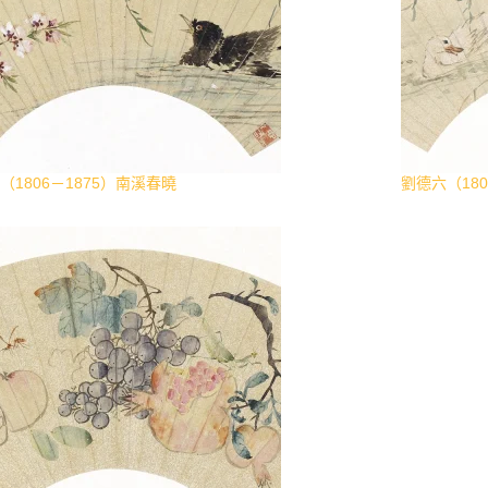
（1806－1875）南溪春曉
劉德六（180