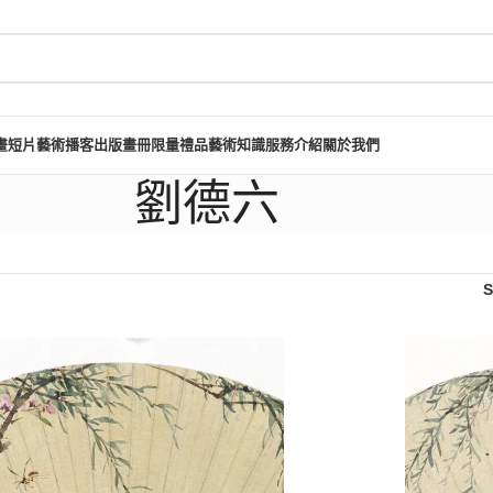
畫短片
藝術播客
出版畫冊
限量禮品
藝術知識
服務介紹
關於我們
劉德六