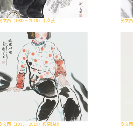
劉文西（1933－2019）小女孩
劉文西
劉文西（1933－2019）綏德姑娘
劉文西