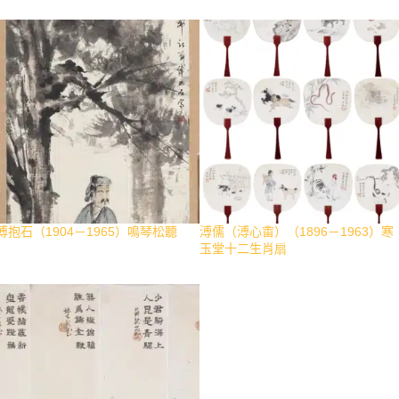
傅抱石（1904－1965）鳴琴松聽
溥儒（溥心畬）（1896－1963）寒
玉堂十二生肖扇