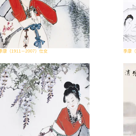
季康（1911－2007）仕女
季康（