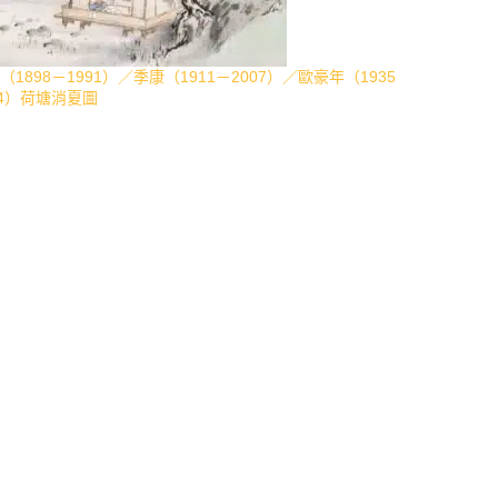
（1898－1991）／季康（1911－2007）／歐豪年（1935
24）荷塘消夏圖