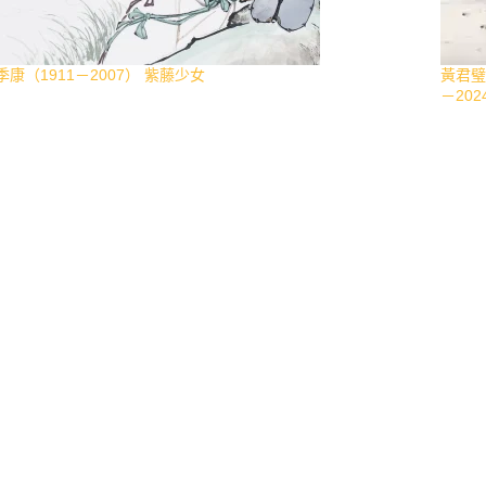
季康（1911－2007） 紫藤少女
黃君璧
－20