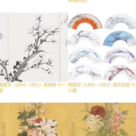
阿彌陀經》
梅蘭芳（1894－1961）墨梅冊 十一
梅蘭芳（1894－1961）梅花扇面 十
開
六開