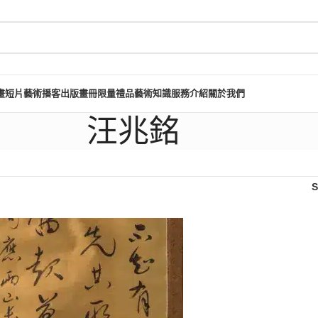
畫短片
藝術播客
出版畫冊
限量禮品
藝術知識
服務介紹
關於我們
汪兆銘