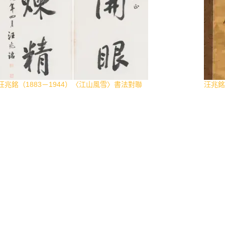
汪兆銘（1883－1944）〈江山風雪〉書法對聯
汪兆銘