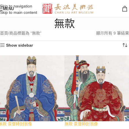
Skip to navigation
MENU
Skip to main content
無款
首頁
商品標籤為 “無款”
顯示所有 9 筆結果
Show sidebar
無款 袁督師封翁像
無款 袁督師封翁像