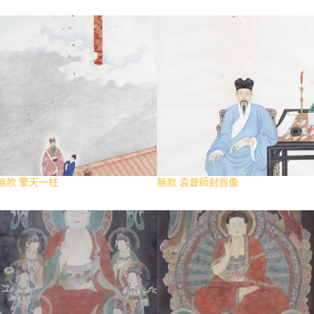
無款 擎天一柱
無款 袁督師封翁像