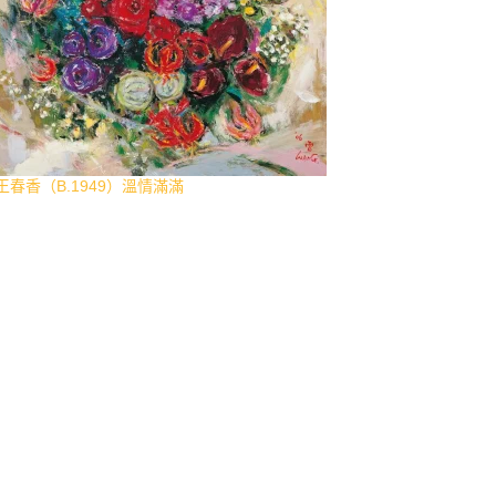
王春香（B.1949）溫情滿滿