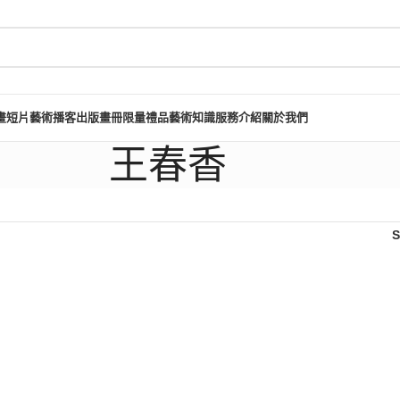
畫短片
藝術播客
出版畫冊
限量禮品
藝術知識
服務介紹
關於我們
王春香