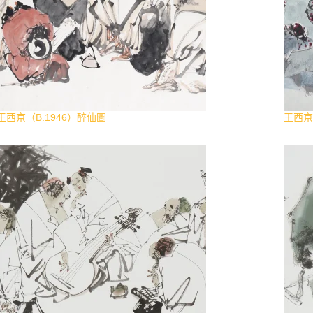
王西京（B.1946）醉仙圖
王西京