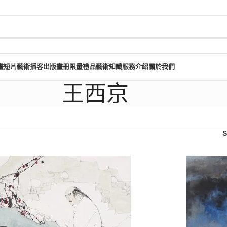
畫短片
藝術播客
出版畫冊
限量禮品
藝術知識
服務介紹
關於我們
王西京