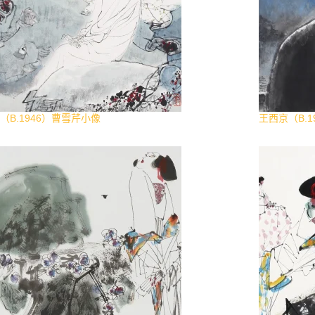
（B.1946）曹雪芹小像
王西京（B.