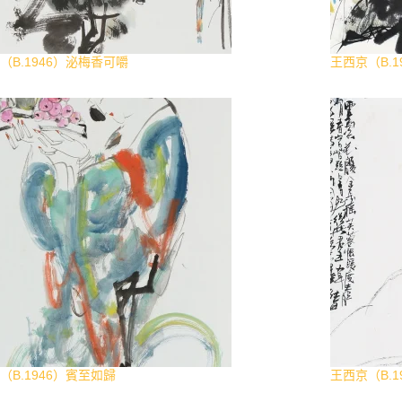
（B.1946）泌梅香可嚼
王西京（B.
（B.1946）賓至如歸
王西京（B.