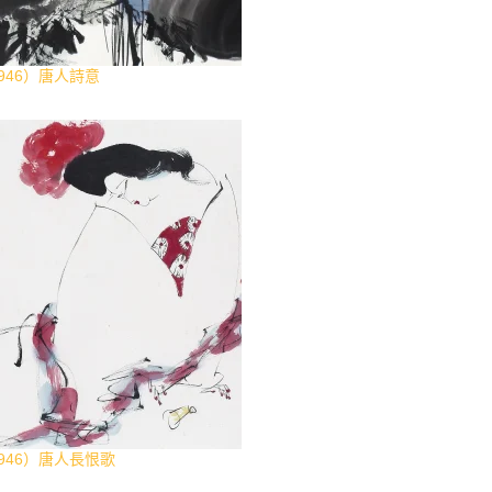
1946）唐人詩意
1946）唐人長恨歌