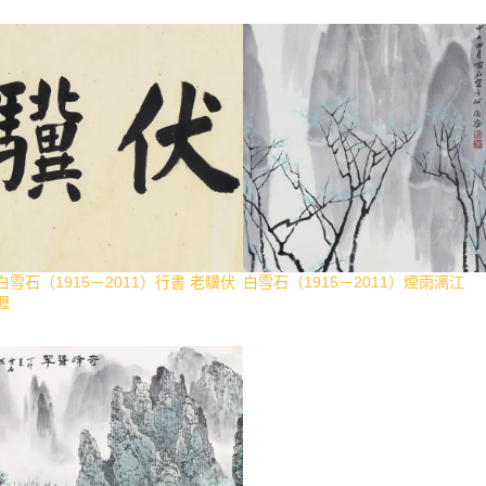
白雪石（1915－2011）行書 老驥伏
白雪石（1915－2011）煙雨漓江
櫪