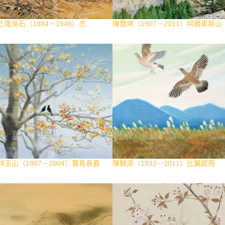
三尾吳石（1884－1946）虎
陳慧坤（1907－2011）阿爾卑斯山
林玉山（1907－2004）寶島長春
陳錦添（1933－2011）比翼起飛