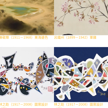
陳敬輝（1911－1968）東海邊色
呂鐵州（1899－1942）軍雞
林之助（1917－2008）圖案設計
林之助（1917－2008）圖案設計