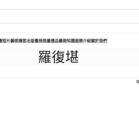
畫短片
藝術播客
出版畫冊
限量禮品
藝術知識
服務介紹
關於我們
羅復堪