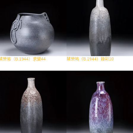
蔡榮祐（B.1944）求變44
蔡榮祐（B.1944）釉彩10