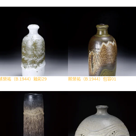
蔡榮祐（B.1944）釉彩29
蔡榮祐（B.1944）包容01