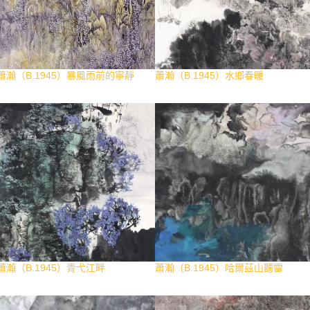
蕭瀚（B.1945）暴風雨前的寧靜
蕭瀚（B.1945）水鄉春暖
蕭瀚（B.1945）青弋江畔
蕭瀚（B.1945）哈爾茲山聽雷