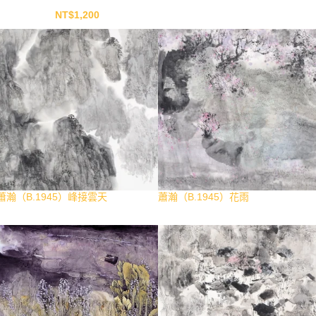
NT$
1,200
蕭瀚（B.1945）峰接雲天
蕭瀚（B.1945）花雨