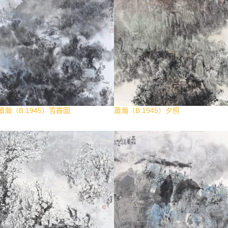
蕭瀚（B.1945）雪霽圖
蕭瀚（B.1945）夕照