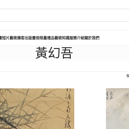
畫短片
藝術播客
出版畫冊
限量禮品
藝術知識
服務介紹
關於我們
黃幻吾