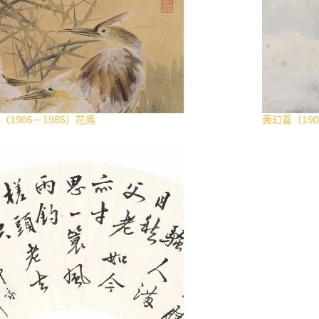
（1906－1985）花鳥
黃幻吾（190