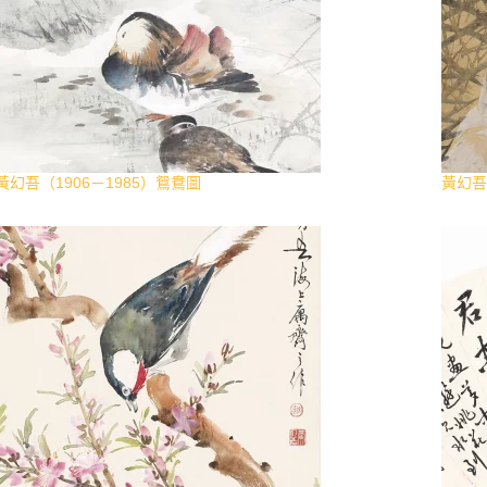
黃幻吾（1906－1985）鴛鴦圖
黃幻吾