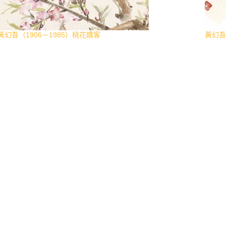
黃幻吾（1906－1985）桃花嬌客
黃幻吾