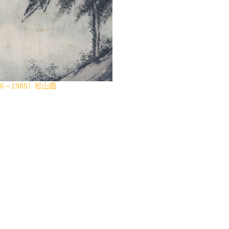
6－1985）松山圖