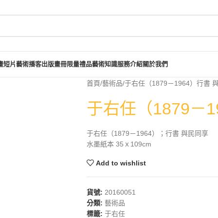
畫短片
藝術播客
出版畫冊
限量禮品
藝術知識
服務介紹
關於我們
首頁
藝術品
于右任（1879－1964）行書 
于右任（1879－
于右任（1879－1964）；行書 與民同享
水墨紙本 35ｘ109cm
Add to wishlist
貨號:
20160051
分類:
藝術品
標籤:
于右任