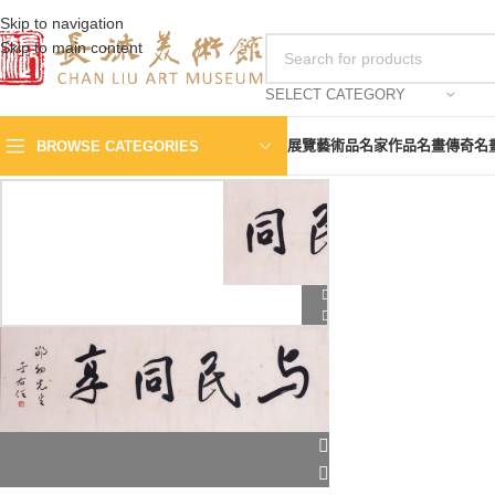
Skip to navigation
Skip to main content
SELECT CATEGORY
展覽
藝術品
名家作品
名畫傳奇
名
BROWSE CATEGORIES