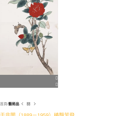
首頁
藝術品
于非闇（1889－1959）椿豔芳飛