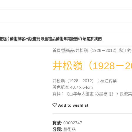
畫短片
藝術播客
出版畫冊
限量禮品
藝術知識
服務介紹
關於我們
首頁
藝術品
井松嶺（1928－2012）秋江
井松嶺（1928－
井松嶺（1928－2012）；秋江釣樂
設色紙本 48.7ｘ64cm
資料：《百年華人繪畫 彩墨專冊》，長流美術館
Add to wishlist
貨號:
00002747
分類:
藝術品