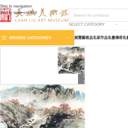
Skip to navigation
Skip to main content
SELECT CATEGORY
展覽
藝術品
名家作品
名畫傳奇
名
BROWSE CATEGORIES