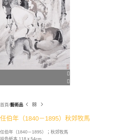
首頁
藝術品
任伯年（1840－1895）秋郊牧馬
任伯年（1840－1895）；秋郊牧馬
設色紙本 118ｘ54cm