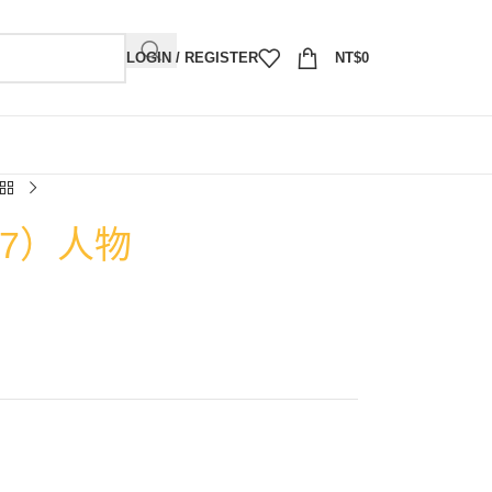
LOGIN / REGISTER
NT$
0
57）人物