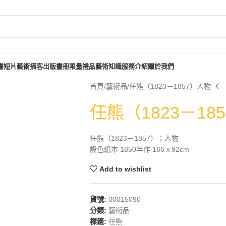
畫短片
藝術播客
出版畫冊
限量禮品
藝術知識
服務介紹
關於我們
首頁
藝術品
任熊（1823－1857）人物
任熊（1823－18
任熊（1823－1857）；人物
設色紙本 1850年作 166ｘ92cm
Add to wishlist
貨號:
00015090
分類:
藝術品
標籤:
任熊