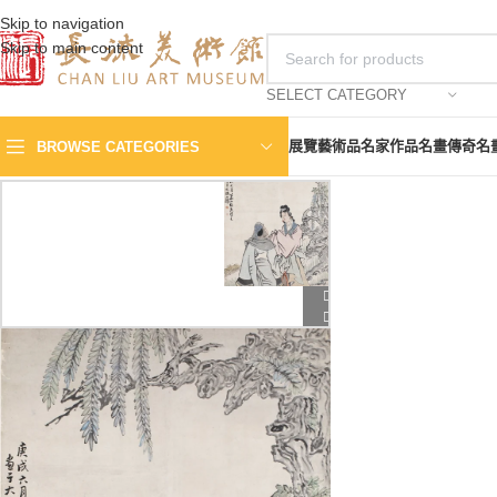
Skip to navigation
Skip to main content
SELECT CATEGORY
展覽
藝術品
名家作品
名畫傳奇
名
BROWSE CATEGORIES