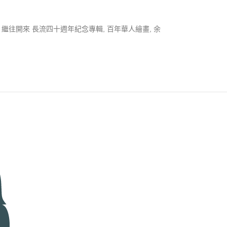
繼往開來 長流四十週年紀念專輯
,
百年華人繪畫
,
余