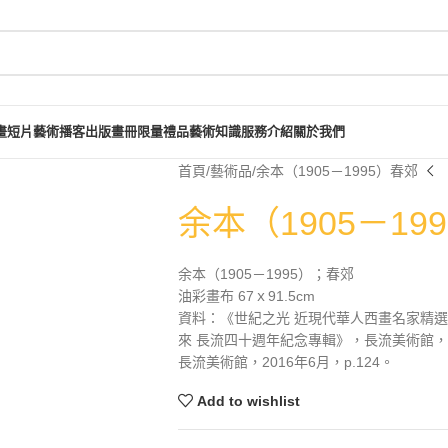
畫短片
藝術播客
出版畫冊
限量禮品
藝術知識
服務介紹
關於我們
首頁
藝術品
余本（1905－1995）春郊
余本（1905－19
余本（1905－1995）；春郊
油彩畫布 67ｘ91.5cm
資料：《世紀之光 近現代華人西畫名家精選集
來 長流四十週年紀念專輯》，長流美術館，20
長流美術館，2016年6月，p.124。
Add to wishlist