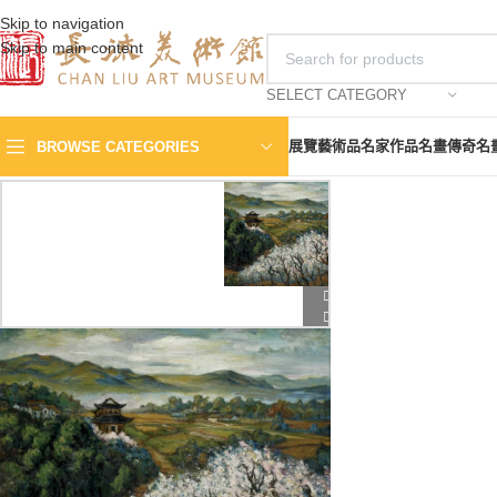
Skip to navigation
Skip to main content
SELECT CATEGORY
展覽
藝術品
名家作品
名畫傳奇
名
BROWSE CATEGORIES