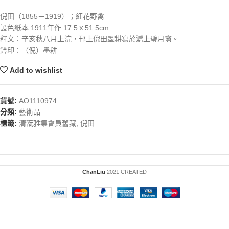
倪田（1855－1919）；紅花野禽
設色紙本 1911年作 17.5ｘ51.5cm
釋文：辛亥秋八月上浣，邗上倪田墨耕寫於滬上璧月盦。
鈐印：（倪）墨耕
Add to wishlist
貨號:
AO1110974
分類:
藝術品
標籤:
清翫雅集會員舊藏
,
倪田
ChanLiu
2021 CREATED